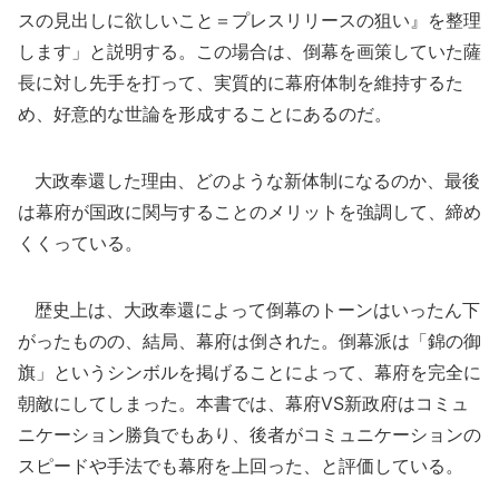
スの見出しに欲しいこと＝プレスリリースの狙い』を整理
します」と説明する。この場合は、倒幕を画策していた薩
長に対し先手を打って、実質的に幕府体制を維持するた
め、好意的な世論を形成することにあるのだ。
大政奉還した理由、どのような新体制になるのか、最後
は幕府が国政に関与することのメリットを強調して、締め
くくっている。
歴史上は、大政奉還によって倒幕のトーンはいったん下
がったものの、結局、幕府は倒された。倒幕派は「錦の御
旗」というシンボルを掲げることによって、幕府を完全に
朝敵にしてしまった。本書では、幕府VS新政府はコミュ
ニケーション勝負でもあり、後者がコミュニケーションの
スピードや手法でも幕府を上回った、と評価している。