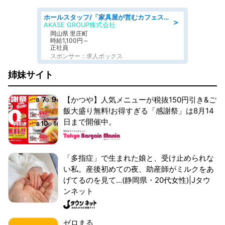
ホールスタッフ/「家具屋が営むカフェスタッフ!」週2日～OK!嬉しいまかない付き/岡山県/浅口郡里庄町
＞
AKASE GROUP株式会社
岡山県 里庄町
時給1,100円～
正社員
スポンサー：求人ボックス
姉妹サイト
【かつや】人気メニューが税抜150円引き&ご
飯大盛り無料!お得すぎる「感謝祭」は8月14
日まで開催中。
「多指症」で生まれた娘と、受け止められな
い私。産後初めての夜、助産師がミルクをあ
げてるのを見て...(静岡県・20代女性)|Jタウ
ンネット
ゼロまる