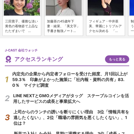
三田寛子、優雅な淡い
加藤茶の45歳年下
フィギュア・中井亜
制
黄色の着物姿で上品な
妻・綾菜、「美文字」
美、華麗にトリプルア
う
たたずまいで ...
手書き勉強ノート...
クセル決める 「...
一
J-CAST 会社ウォッチ
アクセスランキング
もっと見る
内定先の企業から内定者フォローを受けた頻度、月1回以上が
59.3％ 印象がよかった施策に「社内報・資料の共有」83.
0％ マイナビ調査
LINE NEXTとGMOメディアがタッグ ステーブルコインを活
用したサービスの成長と事業拡大へ
上司からのランチの誘いを断りにくい理由 3位「情報共有を
逃したくない」、2位「職場の雰囲気を悪くしたくない」、1
位は？
新卒で入社した会社、早期に退職する理由 3位「成長・ス