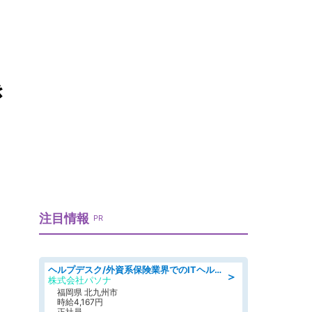
き
注目情報
PR
ヘルプデスク/外資系保険業界でのITヘルプデスク業務/駅近/即日勤務可/ヘルプデスク
＞
株式会社パソナ
福岡県 北九州市
時給4,167円
正社員