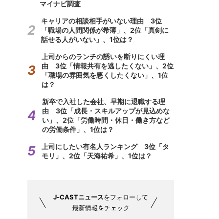
マイナビ調査
キャリアの相談相手がいない理由 3位
「職場の人間関係が希薄」、2位「真剣に
話せる人がいない」、1位は？
上司からのランチの誘いを断りにくい理
由 3位「情報共有を逃したくない」、2位
「職場の雰囲気を悪くしたくない」、1位
は？
新卒で入社した会社、早期に退職する理
由 3位「成長・スキルアップが見込めな
い」、2位「労働時間・休日・働き方など
の労働条件」、1位は？
上司にしたい有名人ランキング 3位「タ
モリ」、2位「天海祐希」、1位は？
J-CASTニュース
をフォローして
最新情報をチェック