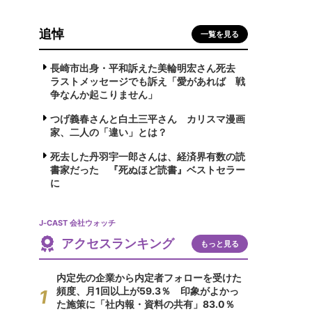
追悼
一覧を見る
長崎市出身・平和訴えた美輪明宏さん死去
ラストメッセージでも訴え「愛があれば 戦
争なんか起こりません」
つげ義春さんと白土三平さん カリスマ漫画
家、二人の「違い」とは？
死去した丹羽宇一郎さんは、経済界有数の読
書家だった 『死ぬほど読書』ベストセラー
に
J-CAST 会社ウォッチ
アクセスランキング
もっと見る
内定先の企業から内定者フォローを受けた
頻度、月1回以上が59.3％ 印象がよかっ
た施策に「社内報・資料の共有」83.0％