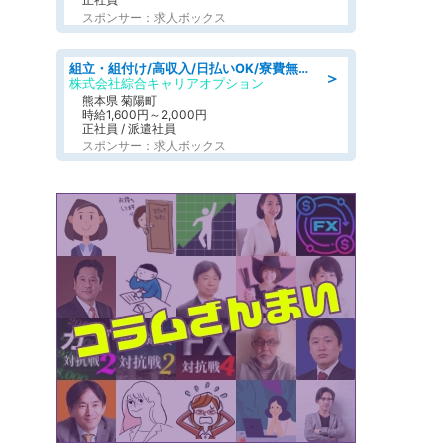
スポンサー：求人ボックス
組立・組付け/高収入/日払いOK/寮費無料/交替制/20・30・40代活躍中
＞
株式会社綜合キャリアオプション
熊本県 菊陽町
時給1,600円～2,000円
正社員 / 派遣社員
スポンサー：求人ボックス