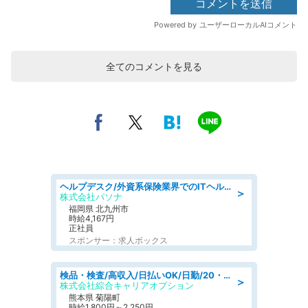
全てのコメントを見る
ヘルプデスク/外資系保険業界でのITヘルプデスク業務/駅近/即日勤務可/ヘルプデスク
＞
株式会社パソナ
福岡県 北九州市
時給4,167円
正社員
スポンサー：求人ボックス
検品・検査/高収入/日払いOK/日勤/20・30・40代活躍中/製造 工場
＞
株式会社綜合キャリアオプション
熊本県 菊陽町
時給1,800円～2,250円