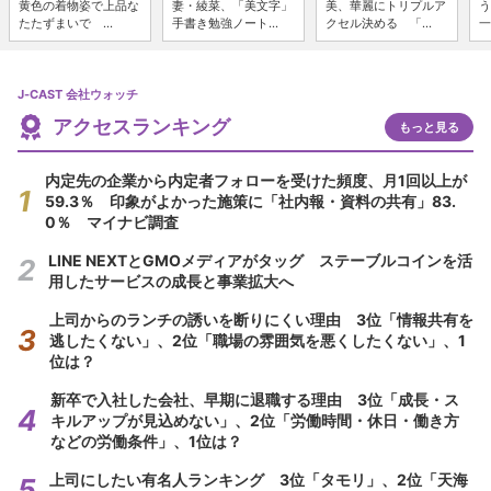
黄色の着物姿で上品な
妻・綾菜、「美文字」
美、華麗にトリプルア
う
たたずまいで ...
手書き勉強ノート...
クセル決める 「...
一
J-CAST 会社ウォッチ
アクセスランキング
もっと見る
内定先の企業から内定者フォローを受けた頻度、月1回以上が
59.3％ 印象がよかった施策に「社内報・資料の共有」83.
0％ マイナビ調査
LINE NEXTとGMOメディアがタッグ ステーブルコインを活
用したサービスの成長と事業拡大へ
上司からのランチの誘いを断りにくい理由 3位「情報共有を
逃したくない」、2位「職場の雰囲気を悪くしたくない」、1
位は？
新卒で入社した会社、早期に退職する理由 3位「成長・ス
キルアップが見込めない」、2位「労働時間・休日・働き方
などの労働条件」、1位は？
上司にしたい有名人ランキング 3位「タモリ」、2位「天海