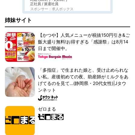
正社員 / 派遣社員
スポンサー：求人ボックス
姉妹サイト
【かつや】人気メニューが税抜150円引き&ご
飯大盛り無料!お得すぎる「感謝祭」は8月14
日まで開催中。
「多指症」で生まれた娘と、受け止められな
い私。産後初めての夜、助産師がミルクをあ
げてるのを見て...(静岡県・20代女性)|Jタウ
ンネット
ゼロまる