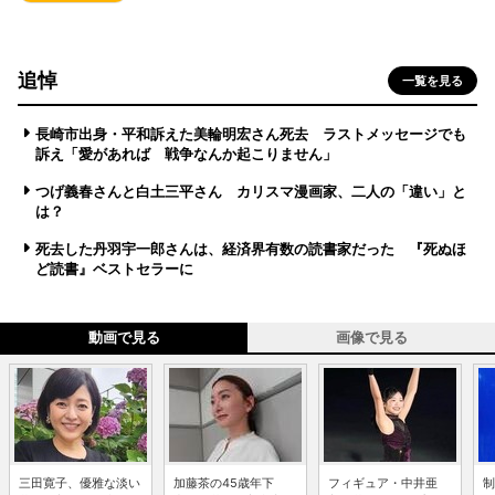
追悼
一覧を見る
長崎市出身・平和訴えた美輪明宏さん死去 ラストメッセージでも
訴え「愛があれば 戦争なんか起こりません」
つげ義春さんと白土三平さん カリスマ漫画家、二人の「違い」と
は？
死去した丹羽宇一郎さんは、経済界有数の読書家だった 『死ぬほ
ど読書』ベストセラーに
動画で見る
画像で見る
三田寛子、優雅な淡い
加藤茶の45歳年下
フィギュア・中井亜
制