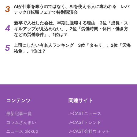
AIが仕事を奪うのではなく、AIを使える人に奪われる レバ
テックIT転職フェアで特別講演会
新卒で入社した会社、早期に退職する理由 3位「成長・ス
キルアップが見込めない」、2位「労働時間・休日・働き方
などの労働条件」、1位は？
上司にしたい有名人ランキング 3位「タモリ」、2位「天海
祐希」、1位は？
コンテンツ
関連サイト
最新記事一覧
J-CASTニュース
コラムざんまい
J-CASTトレンド
ニュース pickup
J-CAST会社ウォッチ