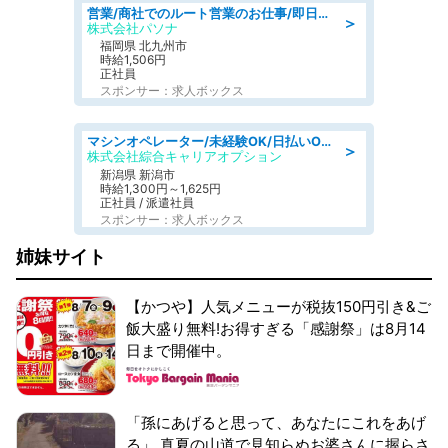
営業/商社でのルート営業のお仕事/即日勤務可/車通勤可/営業
＞
株式会社パソナ
福岡県 北九州市
時給1,506円
正社員
スポンサー：求人ボックス
マシンオペレーター/未経験OK/日払いOK/寮費無料/交替制/20・30・40代活躍中
＞
株式会社綜合キャリアオプション
新潟県 新潟市
時給1,300円～1,625円
正社員 / 派遣社員
スポンサー：求人ボックス
姉妹サイト
【かつや】人気メニューが税抜150円引き&ご
飯大盛り無料!お得すぎる「感謝祭」は8月14
日まで開催中。
「孫にあげると思って、あなたにこれをあげ
る」 真夏の山道で見知らぬお婆さんに握らさ