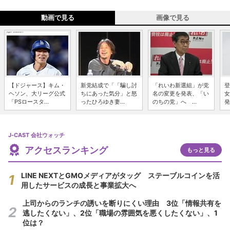
動画で見る
画像で見る
【ドジャース】キム・
新党結成で「「騙し討
「れいわ新選組」が党
登
ヘソン、大リーグ公式
ちにあった気分」と怒
名の変更を発表、「い
女
「PSロースタ...
ったひろゆき妻...
のちの党」へ ...
発
J-CAST 会社ウォッチ
アクセスランキング
もっと見る
LINE NEXTとGMOメディアがタッグ ステーブルコインを活
用したサービスの成長と事業拡大へ
上司からのランチの誘いを断りにくい理由 3位「情報共有を
逃したくない」、2位「職場の雰囲気を悪くしたくない」、1
位は？