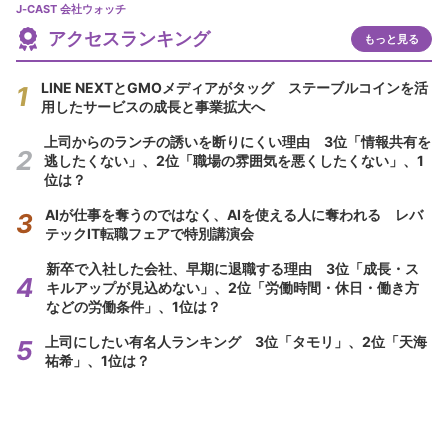
J-CAST 会社ウォッチ
アクセスランキング
もっと見る
LINE NEXTとGMOメディアがタッグ ステーブルコインを活
用したサービスの成長と事業拡大へ
上司からのランチの誘いを断りにくい理由 3位「情報共有を
逃したくない」、2位「職場の雰囲気を悪くしたくない」、1
位は？
AIが仕事を奪うのではなく、AIを使える人に奪われる レバ
テックIT転職フェアで特別講演会
新卒で入社した会社、早期に退職する理由 3位「成長・ス
キルアップが見込めない」、2位「労働時間・休日・働き方
などの労働条件」、1位は？
上司にしたい有名人ランキング 3位「タモリ」、2位「天海
祐希」、1位は？