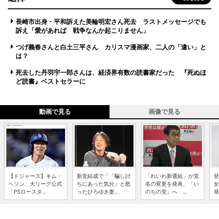
長崎市出身・平和訴えた美輪明宏さん死去 ラストメッセージでも
訴え「愛があれば 戦争なんか起こりません」
つげ義春さんと白土三平さん カリスマ漫画家、二人の「違い」と
は？
死去した丹羽宇一郎さんは、経済界有数の読書家だった 『死ぬほ
ど読書』ベストセラーに
動画で見る
画像で見る
【ドジャース】キム・
新党結成で「「騙し討
「れいわ新選組」が党
登
ヘソン、大リーグ公式
ちにあった気分」と怒
名の変更を発表、「い
女
「PSロースタ...
ったひろゆき妻...
のちの党」へ ...
発