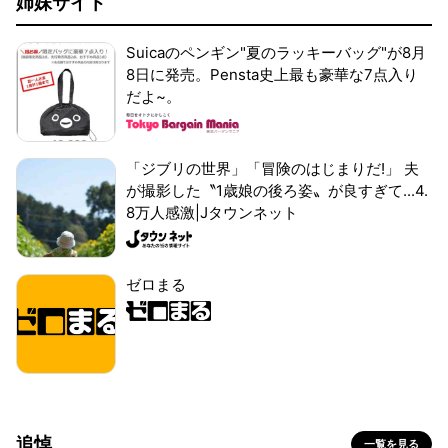
姉妹サイト
Suicaのペンギン"夏のラッキーバッグ"が8月
8日に発売。Pensta史上最も豪華な7点入り
だよ~。
「ジブリの世界」「冒険のはじまりだ!」 夫
が撮影した〝1歳娘の後ろ姿〟が良すぎて...4.
8万人感激|Jタウンネット
ゼロまる
追悼
一覧を見る