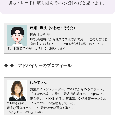
後もトレードに取り組んでいただければと思います。
岩瀬 颯汰（いわせ・そうた）
同志社大学1年
FXは高校時代から独学で学んできており、このたびは自
身の実力を試したく、このFX大学対抗戦に臨んでいま
す。不束者ですが、よろしくお願いします。
◆ ◆ アドバイザーのプロフィール
ゆかてぃん
兼業スイングトレーダー。2019年からFXをスタート。
「コロナ相場」に乗り、最高月利益は3000pips以上。
現在ラジオNIKKEIで月に1度出演。CXR投資チャンネル
でMCを務める。個人でYouTube活動もしている。
得意な通貨はポンドで、最近は仮想通貨も取引。
ツイッター
@fx_yukatin