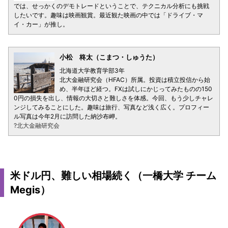
では、せっかくのデモトレードということで、テクニカル分析にも挑戦
したいです。趣味は映画観賞。最近観た映画の中では「ドライブ・マ
イ・カー」が推し。
小松 柊太（こまつ・しゅうた）
北海道大学教育学部3年
北大金融研究会（HFAC）所属。投資は積立投信から始
め、半年ほど経つ。FXは試しにかじってみたものの150
0円の損失を出し、情報の大切さと難しさを体感。今回、もう少しチャレ
ンジしてみることにした。趣味は旅行、写真など浅く広く。プロフィー
ル写真は今年2月に訪問した納沙布岬。
?北大金融研究会
米ドル円、難しい相場続く（一橋大学 チーム
Megis）