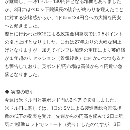
が継続し、一時1ドル＝130円台となる場面もありました
が、3日にはペロシ下院議長の訪台が終わりを迎えたこと
に対する安堵感からか、1ドル＝134円台への大幅な円安
へと傾きました。
翌日に行われたBOEによる政策金利発表では0.5ポイント
の引き上げとなりました。これは27年ぶりの大幅な利上
げとなりますが、加えてインフレ加速の重圧により英経済
が１年超のリセッション（景気後退）に向かいつつあると
も警告しており、英ポンド/円市場は高値から４円近い急
落となりました。
◆ 実際の取引
今週は米ドル円と英ポンド円の2ペアで取引しました。
米ドル円に関しては、1日のISMによる製造業総合景況指
数の低下の発表を受け、先週からの円高も鑑みて2日に強
気に1標準ロットでショート（売り）したのですが、3日