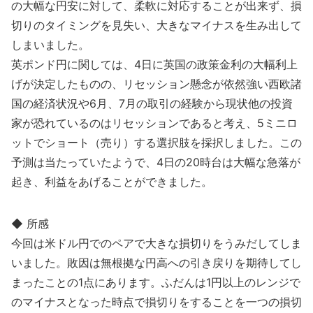
の大幅な円安に対して、柔軟に対応することが出来ず、損
切りのタイミングを見失い、大きなマイナスを生み出して
しまいました。
英ポンド円に関しては、4日に英国の政策金利の大幅利上
げが決定したものの、リセッション懸念が依然強い西欧諸
国の経済状況や6月、7月の取引の経験から現状他の投資
家が恐れているのはリセッションであると考え、5ミニロ
ットでショート（売り）する選択肢を採択しました。この
予測は当たっていたようで、4日の20時台は大幅な急落が
起き、利益をあげることができました。
◆ 所感
今回は米ドル円でのペアで大きな損切りをうみだしてしま
いました。敗因は無根拠な円高への引き戻りを期待してし
まったことの1点にあります。ふだんは1円以上のレンジで
のマイナスとなった時点で損切りをすることを一つの損切