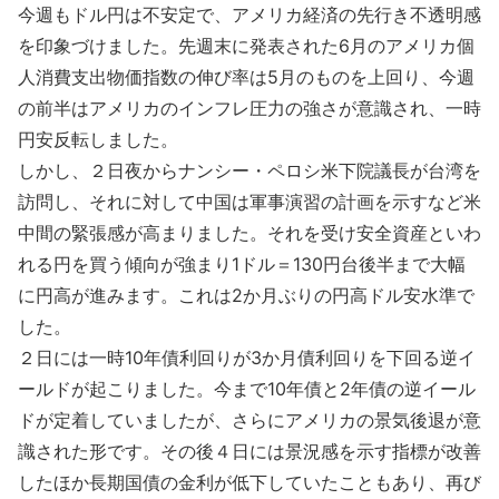
今週もドル円は不安定で、アメリカ経済の先行き不透明感
を印象づけました。先週末に発表された6月のアメリカ個
人消費支出物価指数の伸び率は5月のものを上回り、今週
の前半はアメリカのインフレ圧力の強さが意識され、一時
円安反転しました。
しかし、２日夜からナンシー・ペロシ米下院議長が台湾を
訪問し、それに対して中国は軍事演習の計画を示すなど米
中間の緊張感が高まりました。それを受け安全資産といわ
れる円を買う傾向が強まり1ドル＝130円台後半まで大幅
に円高が進みます。これは2か月ぶりの円高ドル安水準で
した。
２日には一時10年債利回りが3か月債利回りを下回る逆イ
ールドが起こりました。今まで10年債と2年債の逆イール
ドが定着していましたが、さらにアメリカの景気後退が意
識された形です。その後４日には景況感を示す指標が改善
したほか長期国債の金利が低下していたこともあり、再び