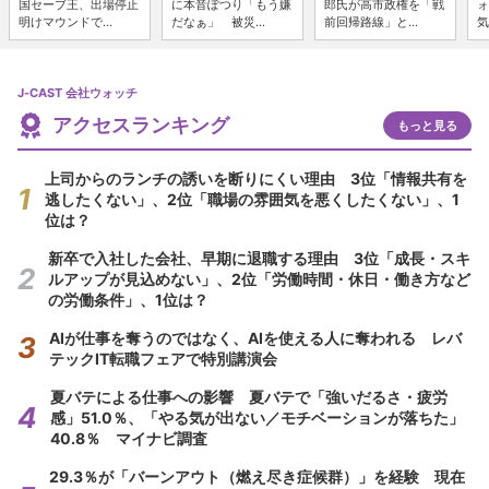
国セーブ王、出場停止
に本音ぽつり「もう嫌
郎氏が高市政権を「戦
ォ
明けマウンドで...
だなぁ」 被災...
前回帰路線」と...
気
J-CAST 会社ウォッチ
アクセスランキング
もっと見る
上司からのランチの誘いを断りにくい理由 3位「情報共有を
逃したくない」、2位「職場の雰囲気を悪くしたくない」、1
位は？
新卒で入社した会社、早期に退職する理由 3位「成長・スキ
ルアップが見込めない」、2位「労働時間・休日・働き方など
の労働条件」、1位は？
AIが仕事を奪うのではなく、AIを使える人に奪われる レバ
テックIT転職フェアで特別講演会
夏バテによる仕事への影響 夏バテで「強いだるさ・疲労
感」51.0％、「やる気が出ない／モチベーションが落ちた」
40.8％ マイナビ調査
29.3％が「バーンアウト（燃え尽き症候群）」を経験 現在