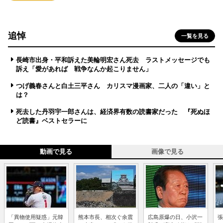
追悼
一覧を見る
長崎市出身・平和訴えた美輪明宏さん死去 ラストメッセージでも
訴え「愛があれば 戦争なんか起こりません」
つげ義春さんと白土三平さん カリスマ漫画家、二人の「違い」と
は？
死去した丹羽宇一郎さんは、経済界有数の読書家だった 『死ぬほ
ど読書』ベストセラーに
動画で見る
画像で見る
「異物使用疑惑」元韓
熊本市長、相次ぐ余震
広島原爆の日、小沢一
張