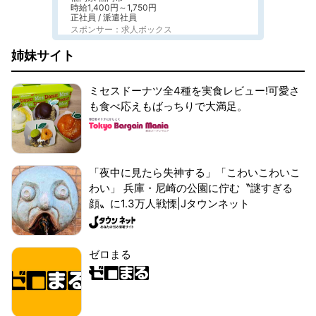
時給1,400円～1,750円
正社員 / 派遣社員
スポンサー：求人ボックス
姉妹サイト
ミセスドーナツ全4種を実食レビュー!可愛さ
も食べ応えもばっちりで大満足。
「夜中に見たら失神する」「こわいこわいこ
わい」 兵庫・尼崎の公園に佇む〝謎すぎる
顔〟に1.3万人戦慄|Jタウンネット
ゼロまる