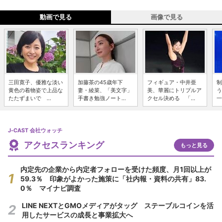
動画で見る
画像で見る
三田寛子、優雅な淡い
加藤茶の45歳年下
フィギュア・中井亜
制
黄色の着物姿で上品な
妻・綾菜、「美文字」
美、華麗にトリプルア
う
たたずまいで ...
手書き勉強ノート...
クセル決める 「...
一
J-CAST 会社ウォッチ
アクセスランキング
もっと見る
内定先の企業から内定者フォローを受けた頻度、月1回以上が
59.3％ 印象がよかった施策に「社内報・資料の共有」83.
0％ マイナビ調査
LINE NEXTとGMOメディアがタッグ ステーブルコインを活
用したサービスの成長と事業拡大へ