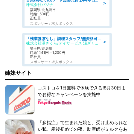
営業/商社でのルート営業のお仕事/即日勤務可/車通勤可/営業
＞
株式会社パソナ
福岡県 北九州市
時給1,506円
正社員
スポンサー：求人ボックス
「残業ほぼなし」調理スタッフ/無資格可/正職員/日勤のみ/デイサービス/社会保障完備
＞
株式会社湯ざくら/デイサービス 湯ざくらケアリゾート
埼玉県 寄居町
時給1,141円～1,200円
正社員
スポンサー：求人ボックス
姉妹サイト
コストコを1日無料で体験できる!8月30日ま
でお得なキャンペーンを実施中
「多指症」で生まれた娘と、受け止められな
い私。産後初めての夜、助産師がミルクをあ