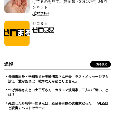
げてるのを見て...(静岡県・20代女性)|Jタウ
ンネット
ゼロまる
追悼
一覧を見る
長崎市出身・平和訴えた美輪明宏さん死去 ラストメッセージでも
訴え「愛があれば 戦争なんか起こりません」
つげ義春さんと白土三平さん カリスマ漫画家、二人の「違い」と
は？
死去した丹羽宇一郎さんは、経済界有数の読書家だった 『死ぬほ
ど読書』ベストセラーに