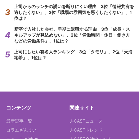
上司からのランチの誘いを断りにくい理由 3位「情報共有を
逃したくない」、2位「職場の雰囲気を悪くしたくない」、1
位は？
新卒で入社した会社、早期に退職する理由 3位「成長・ス
キルアップが見込めない」、2位「労働時間・休日・働き方
などの労働条件」、1位は？
上司にしたい有名人ランキング 3位「タモリ」、2位「天海
祐希」、1位は？
コンテンツ
関連サイト
最新記事一覧
J-CASTニュース
コラムざんまい
J-CASTトレンド
ニュース pickup
J-CAST会社ウォッチ