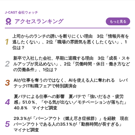
J-CAST 会社ウォッチ
アクセスランキング
もっと見る
上司からのランチの誘いを断りにくい理由 3位「情報共有を
逃したくない」、2位「職場の雰囲気を悪くしたくない」、1
位は？
新卒で入社した会社、早期に退職する理由 3位「成長・スキ
ルアップが見込めない」、2位「労働時間・休日・働き方など
の労働条件」、1位は？
AIが仕事を奪うのではなく、AIを使える人に奪われる レバ
テックIT転職フェアで特別講演会
夏バテによる仕事への影響 夏バテで「強いだるさ・疲労
感」51.0％、「やる気が出ない／モチベーションが落ちた」
40.8％ マイナビ調査
29.3％が「バーンアウト（燃え尽き症候群）」を経験 現在
バーンアウトである人の35.1％が「勤務時間が長すぎる」
マイナビ調査