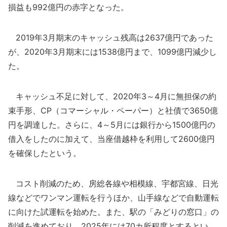
損益も992億円の赤字となった。
2019年3月期末のキャッシュ残高は2637億円であった
が、2020年3月期末には1538億円まで、1099億円減少し
た。
キャッシュ不足に対して、2020年3～4月に無担保の約
束手形、CP（コマーシャル・ペーパー）と社債で3650億
円を調達した。さらに、4～5月には銀行から1500億円の
借入をしたのに加えて、当座借越枠を利用して2600億円
を確保したという。
コスト削減のため、房総各線や相模線、宇都宮線、日光
線などでワンマン運転を行うほか、山手線などで自動運転
に向けた試運転を始めた。また、駅の「みどりの窓口」の
削減を進めており、2025年には70カ所程度とするとい