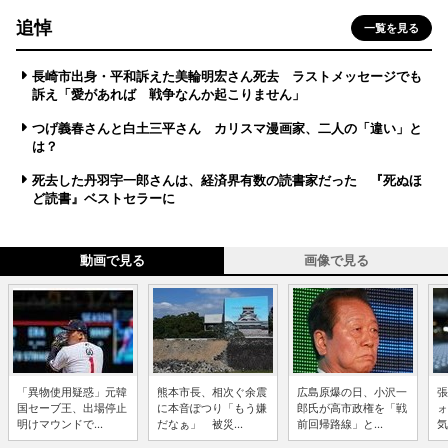
追悼
一覧を見る
長崎市出身・平和訴えた美輪明宏さん死去 ラストメッセージでも
訴え「愛があれば 戦争なんか起こりません」
つげ義春さんと白土三平さん カリスマ漫画家、二人の「違い」と
は？
死去した丹羽宇一郎さんは、経済界有数の読書家だった 『死ぬほ
ど読書』ベストセラーに
動画で見る
画像で見る
「異物使用疑惑」元韓
熊本市長、相次ぐ余震
広島原爆の日、小沢一
張
国セーブ王、出場停止
に本音ぽつり「もう嫌
郎氏が高市政権を「戦
ォ
明けマウンドで...
だなぁ」 被災...
前回帰路線」と...
気