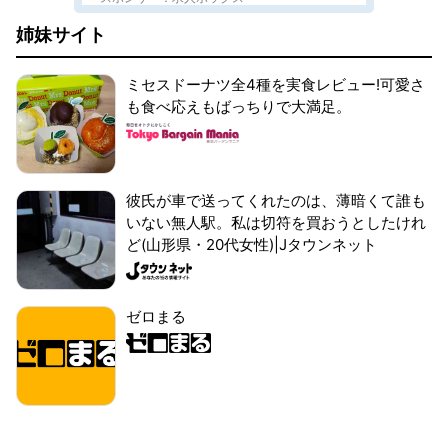
姉妹サイト
ミセスドーナツ全4種を実食レビュー!可愛さ
も食べ応えもばっちりで大満足。
彼氏が車で送ってくれたのは、薄暗くて誰も
いない無人駅。私は切符を買おうとしたけれ
ど(山形県・20代女性)|Jタウンネット
ゼロまる