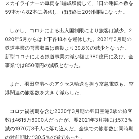
スカイライナーの車両を1編成増備して、1日の運転本数を
59本から82本に増発し、ほぼ終日20分間隔になった。
しかし、コロナによる出入国制限により旅客は減少。2
020年5月からは上下各18本を運休した。2021年3月期の
鉄道事業の営業収益は前期より39.8％の減少となった。
新型コロナによる鉄道事業の減少額は380億円に及び、全
事業では850億円の減収となった。
また、羽田空港へのアクセス輸送を担う京急電鉄も、空
港関連の旅客数を大きく減らした。
コロナ禍初期を含む2020年3月期の羽田空港2駅の旅客
数は4615万6000人だったが、翌2021年3月期には57.3％
減の1970万3千人に落ち込んだ。全線での旅客数は同時期
の対前期比で30.5％の減であった。