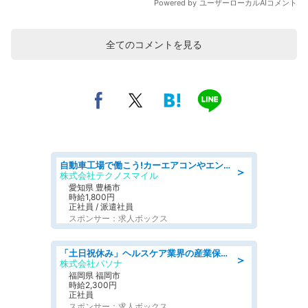
全てのコメントを見る
自動車工場で働こう!カーエアコンやエンジンの製造・加工業務/寮完備 denso aichi
＞
株式会社テクノスマイル
愛知県 豊橋市
時給1,800円
正社員 / 派遣社員
スポンサー：求人ボックス
「土日祝休み」ヘルスケア業界の産業保健師/高時給/未経験OK/要資格:保健師、正看護師
＞
株式会社パソナ
福岡県 福岡市
時給2,300円
正社員
スポンサー：求人ボックス