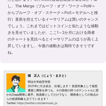
し、The Merge（プルーフ・オブ・ワーク＝PoW＝
からプルーフ・オブ・ステーク＝PoS＝モデルへと移
行）直前を控えているイーサリアムは買いのチャンス
でしょう。これまではビットコインと似たような値動
きを見せていましたが、ここ1～2か月における両者
のチャートを見比べるとイーサリアムのほうが高く上
昇していますし、今後の値動きは期待できそうです
ね。
城 正人（じょう・まさと）
明治大学経営学部
2021年に引き続き、出場します！ 投資対象として仮想
通貨に興味を持つも、その技術の持つポテンシャルに惹
かれDapp開発に着手。投資家としてだけでなく、開発者としての視点か
らの投資戦略も立てていきます！
Twitter:
https://twitter.com/dennoah_jo