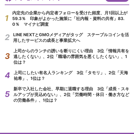
内定先の企業から内定者フォローを受けた頻度、月1回以上が
59.3％ 印象がよかった施策に「社内報・資料の共有」83.
0％ マイナビ調査
LINE NEXTとGMOメディアがタッグ ステーブルコインを活
用したサービスの成長と事業拡大へ
上司からのランチの誘いを断りにくい理由 3位「情報共有を
逃したくない」、2位「職場の雰囲気を悪くしたくない」、1
位は？
上司にしたい有名人ランキング 3位「タモリ」、2位「天海
祐希」、1位は？
新卒で入社した会社、早期に退職する理由 3位「成長・スキ
ルアップが見込めない」、2位「労働時間・休日・働き方など
の労働条件」、1位は？