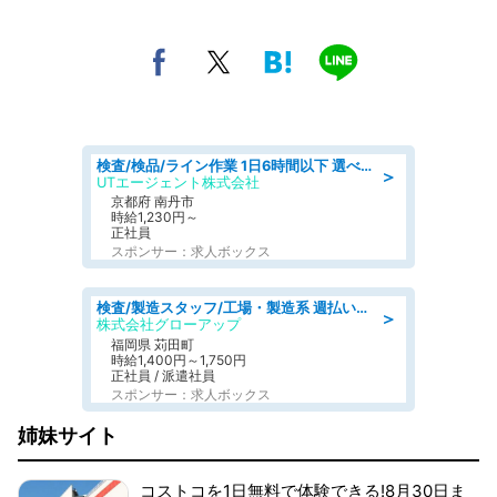
検査/検品/ライン作業 1日6時間以下 選べる勤務時間 土日祝休 明るい髪色OK
＞
UTエージェント株式会社
京都府 南丹市
時給1,230円～
正社員
スポンサー：求人ボックス
検査/製造スタッフ/工場・製造系 週払いOK 土日休み プラスチック製品組立 チェック
＞
株式会社グローアップ
福岡県 苅田町
時給1,400円～1,750円
正社員 / 派遣社員
スポンサー：求人ボックス
姉妹サイト
コストコを1日無料で体験できる!8月30日ま