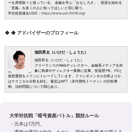
ーを虎視眈々と狙っている。 金融を学ぶ「おもしろさ」、投資を始める
「意義」を多くの人に知ってほしいと切に願う。
学生投資連合USIC：
https://www.usic2008.org/
◆ ◆ アドバイザーのプロフィール
池田昇太（いけだ・しょうた）
池田昇太（いけだ・しょうた）
フリーランスのWebディレクター。金融系メディアを対
象に執筆やディレクター業務に従事。投資歴7年。FXと
仮想通貨をメインにトレードしています。ファンダメンタル分析よりか
はテクニカル分析を好む。最近はNFT（非代替性トークン）の詐欺事
例、法的問題について関心あり。
大学対抗戦「暗号資産バトル」競技ルール
・元本は1万円。
・通貨の選定は自由。ただし、国内の事業者で買える