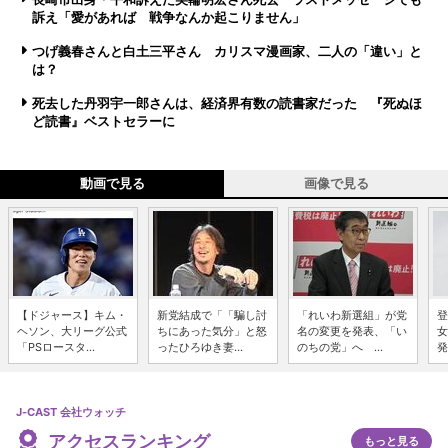
訴え「愛があれば 戦争なんか起こりません」
つげ義春さんと白土三平さん カリスマ漫画家、二人の「違い」と
は？
死去した丹羽宇一郎さんは、経済界有数の読書家だった 『死ぬほ
ど読書』ベストセラーに
動画で見る
画像で見る
【ドジャース】キム・
新党結成で「「騙し討
「れいわ新選組」が党
登
ヘソン、大リーグ公式
ちにあった気分」と怒
名の変更を発表、「い
女
「PSロースタ...
ったひろゆき妻...
のちの党」へ ...
発
J-CAST 会社ウォッチ
アクセスランキング
もっと見る