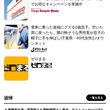
でお得なキャンペーンを実施中
電車に乗った途端にグズる2歳息子。空いた
席に座ったら、隣の怖そうな男性客が息子の
帽子に手を伸ばし(千葉県・40代女性)|Jタウ
ンネット
ゼロまる
追悼
一覧を見る
長崎市出身・平和訴えた美輪明宏さん死去 ラストメッセージでも