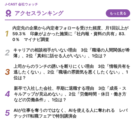
J-CAST 会社ウォッチ
アクセスランキング
もっと見る
内定先の企業から内定者フォローを受けた頻度、月1回以上が
59.3％ 印象がよかった施策に「社内報・資料の共有」83.
0％ マイナビ調査
キャリアの相談相手がいない理由 3位「職場の人間関係が希
薄」、2位「真剣に話せる人がいない」、1位は？
上司からのランチの誘いを断りにくい理由 3位「情報共有を
逃したくない」、2位「職場の雰囲気を悪くしたくない」、1
位は？
新卒で入社した会社、早期に退職する理由 3位「成長・ス
キルアップが見込めない」、2位「労働時間・休日・働き方
などの労働条件」、1位は？
AIが仕事を奪うのではなく、AIを使える人に奪われる レバ
テックIT転職フェアで特別講演会