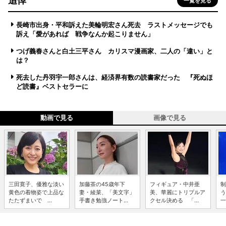
追悼
一覧を見る
長崎市出身・平和訴えた美輪明宏さん死去 ラストメッセージでも
訴え「愛があれば 戦争なんか起こりません」
つげ義春さんと白土三平さん カリスマ漫画家、二人の「違い」と
は？
死去した丹羽宇一郎さんは、経済界有数の読書家だった 『死ぬほ
ど読書』ベストセラーに
動画で見る
画像で見る
三田寛子、優雅な淡い
加藤茶の45歳年下
フィギュア・中井亜
制
黄色の着物姿で上品な
妻・綾菜、「美文字」
美、華麗にトリプルア
う
たたずまいで ...
手書き勉強ノート...
クセル決める 「...
一