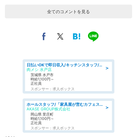
全てのコメントを見る
日払いOKで即日収入/キッチンスタッフ/「原付免許必須」デリバリー業務など、自己成長可能な幅広い仕事に挑戦!髪型自由&ピアス・ネイルOK/茨城県/水戸市
＞
肉メシ 水戸店
茨城県 水戸市
時給1,100円～
正社員
スポンサー：求人ボックス
ホールスタッフ/「家具屋が営むカフェスタッフ!」週2日～OK!嬉しいまかない付き/岡山県/浅口郡里庄町
＞
AKASE GROUP株式会社
岡山県 里庄町
時給1,100円～
正社員
スポンサー：求人ボックス