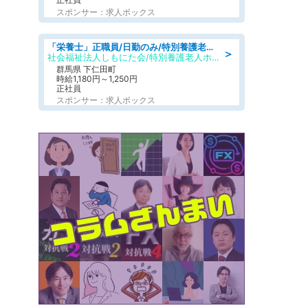
スポンサー：求人ボックス
「栄養士」正職員/日勤のみ/特別養護老人ホーム
＞
社会福祉法人しもにた会/特別養護老人ホーム かぶらの里
群馬県 下仁田町
時給1,180円～1,250円
正社員
スポンサー：求人ボックス