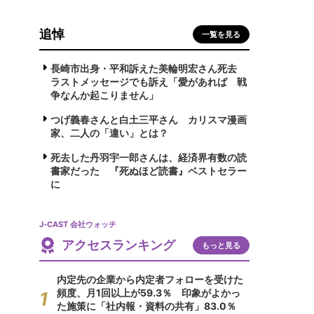
追悼
一覧を見る
長崎市出身・平和訴えた美輪明宏さん死去
ラストメッセージでも訴え「愛があれば 戦
争なんか起こりません」
つげ義春さんと白土三平さん カリスマ漫画
家、二人の「違い」とは？
死去した丹羽宇一郎さんは、経済界有数の読
書家だった 『死ぬほど読書』ベストセラー
に
J-CAST 会社ウォッチ
アクセスランキング
もっと見る
内定先の企業から内定者フォローを受けた
頻度、月1回以上が59.3％ 印象がよかっ
た施策に「社内報・資料の共有」83.0％