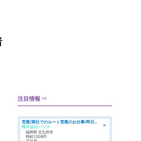
暗
注目情報
PR
営業/商社でのルート営業のお仕事/即日勤務可/車通勤可/営業
＞
株式会社パソナ
福岡県 北九州市
時給1,506円
正社員