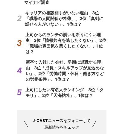
マイナビ調査
キャリアの相談相手がいない理由 3位
「職場の人間関係が希薄」、2位「真剣に
話せる人がいない」、1位は？
上司からのランチの誘いを断りにくい理
由 3位「情報共有を逃したくない」、2位
「職場の雰囲気を悪くしたくない」、1位
は？
新卒で入社した会社、早期に退職する理
由 3位「成長・スキルアップが見込めな
い」、2位「労働時間・休日・働き方など
の労働条件」、1位は？
上司にしたい有名人ランキング 3位「タ
モリ」、2位「天海祐希」、1位は？
J-CASTニュース
をフォローして
最新情報をチェック