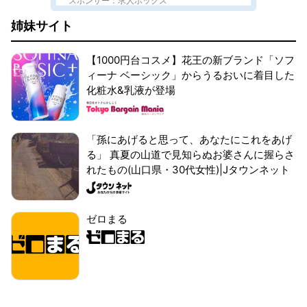
スポンサー：求人ボックス
姉妹サイト
【1000円台コスメ】花王の新ブランド「ソフ
ィーナ ベーシック」からうるおいに着目した
化粧水&乳液が登場
「孫にあげると思って、あなたにこれをあげ
る」 真夏の山道で見知らぬお婆さんに握らさ
れたもの(山口県・30代女性)|Jタウンネット
ゼロまる