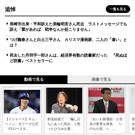
追悼
一覧を見る
長崎市出身・平和訴えた美輪明宏さん死去 ラストメッセージでも
訴え「愛があれば 戦争なんか起こりません」
つげ義春さんと白土三平さん カリスマ漫画家、二人の「違い」と
は？
死去した丹羽宇一郎さんは、経済界有数の読書家だった 『死ぬほ
ど読書』ベストセラーに
動画で見る
画像で見る
【ドジャース】キム・
新党結成で「「騙し討
「れいわ新選組」が党
登
ヘソン、大リーグ公式
ちにあった気分」と怒
名の変更を発表、「い
女
「PSロースタ...
ったひろゆき妻...
のちの党」へ ...
発