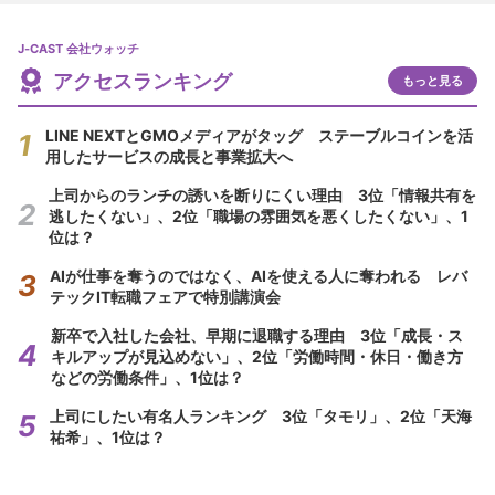
J-CAST 会社ウォッチ
アクセスランキング
もっと見る
LINE NEXTとGMOメディアがタッグ ステーブルコインを活
用したサービスの成長と事業拡大へ
上司からのランチの誘いを断りにくい理由 3位「情報共有を
逃したくない」、2位「職場の雰囲気を悪くしたくない」、1
位は？
AIが仕事を奪うのではなく、AIを使える人に奪われる レバ
テックIT転職フェアで特別講演会
新卒で入社した会社、早期に退職する理由 3位「成長・ス
キルアップが見込めない」、2位「労働時間・休日・働き方
などの労働条件」、1位は？
上司にしたい有名人ランキング 3位「タモリ」、2位「天海
祐希」、1位は？