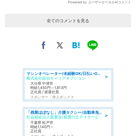
全てのコメントを見る
マシンオペレーター/未経験OK/日払いOK/交替制/20・30・40代活躍中/製造 工場
＞
株式会社綜合キャリアオプション
大分県 中津市
時給1,450円～1,813円
正社員 / 派遣社員
スポンサー：求人ボックス
「残業ほぼなし」介護タクシー/自動車免許必須/正職員/日勤のみ/デイサービス
＞
社会福祉法人親愛会/親愛の丘デイサービス
千葉県 松戸市
時給1,140円～
正社員