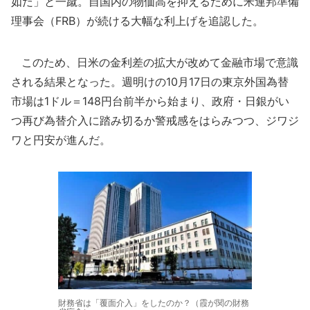
如だ」と一蹴。自国内の物価高を抑えるために米連邦準備
理事会（FRB）が続ける大幅な利上げを追認した。
このため、日米の金利差の拡大が改めて金融市場で意識
される結果となった。週明けの10月17日の東京外国為替
市場は1ドル＝148円台前半から始まり、政府・日銀がい
つ再び為替介入に踏み切るか警戒感をはらみつつ、ジワジ
ワと円安が進んだ。
財務省は「覆面介入」をしたのか？（霞が関の財務