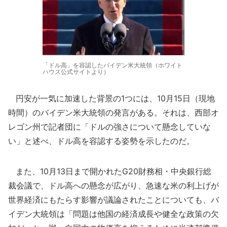
「ドル高」を容認したバイデン米大統領（ホワイト
ハウス公式サイトより）
円安が一気に加速した背景の1つには、10月15日（現地
時間）のバイデン米大統領の発言がある。それは、西部オ
レゴン州で記者団に「ドルの強さについて懸念していな
い」と述べ、ドル高を容認する姿勢を示したのだ。
また、10月13日まで開かれたG20財務相・中央銀行総
裁会議で、ドル高への懸念が広がり、急速な米の利上げが
世界経済にもたらす影響が議論されたことについても、バ
イデン大統領は「問題は他国の経済成長や健全な政策の欠