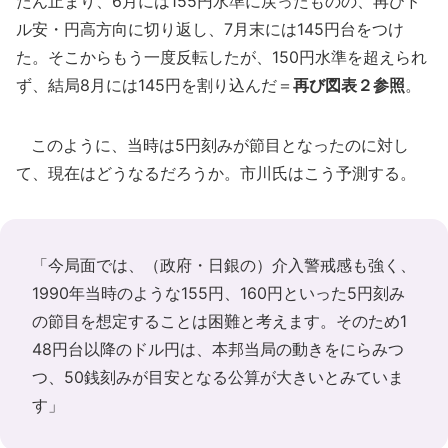
たん止まり、6月には155円水準に戻ったものの、再びド
ル安・円高方向に切り返し、7月末には145円台をつけ
た。そこからもう一度反転したが、150円水準を超えられ
ず、結局8月には145円を割り込んだ＝
再び図表２参照
。
このように、当時は5円刻みが節目となったのに対し
て、現在はどうなるだろうか。市川氏はこう予測する。
「今局面では、（政府・日銀の）介入警戒感も強く、
1990年当時のような155円、160円といった5円刻み
の節目を想定することは困難と考えます。そのため1
48円台以降のドル円は、本邦当局の動きをにらみつ
つ、50銭刻みが目安となる公算が大きいとみていま
す」