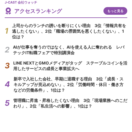
J-CAST 会社ウォッチ
アクセスランキング
もっと見る
上司からのランチの誘いを断りにくい理由 3位「情報共有を
逃したくない」、2位「職場の雰囲気を悪くしたくない」、1
位は？
AIが仕事を奪うのではなく、AIを使える人に奪われる レバ
テックIT転職フェアで特別講演会
LINE NEXTとGMOメディアがタッグ ステーブルコインを活
用したサービスの成長と事業拡大へ
新卒で入社した会社、早期に退職する理由 3位「成長・ス
キルアップが見込めない」、2位「労働時間・休日・働き方
などの労働条件」、1位は？
管理職に昇進・昇格したくない理由 3位「現場業務へのこだ
わり」、2位「私生活への影響」、1位は？