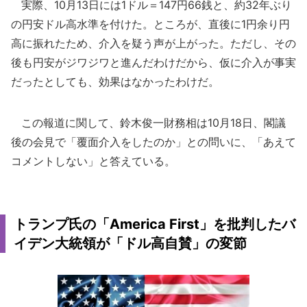
実際、10月13日には1ドル＝147円66銭と、約32年ぶり
の円安ドル高水準を付けた。ところが、直後に1円余り円
高に振れたため、介入を疑う声が上がった。ただし、その
後も円安がジワジワと進んだわけだから、仮に介入が事実
だったとしても、効果はなかったわけだ。
この報道に関して、鈴木俊一財務相は10月18日、閣議
後の会見で「覆面介入をしたのか」との問いに、「あえて
コメントしない」と答えている。
トランプ氏の「America First」を批判したバ
イデン大統領が「ドル高自賛」の変節