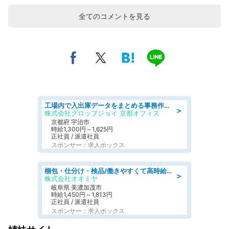
全てのコメントを見る
工場内で入出庫データをまとめる事務作業/車通勤OK/交通費支給/食堂あり
＞
株式会社グロップジョイ 京都オフィス
京都府 宇治市
時給1,300円～1,625円
正社員 / 派遣社員
スポンサー：求人ボックス
梱包・仕分け・検品/働きやすくて高時給の仕分け作業長期休暇充実/残業なし
＞
株式会社オオミヤ
岐阜県 美濃加茂市
時給1,450円～1,813円
正社員 / 派遣社員
スポンサー：求人ボックス