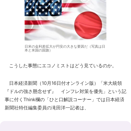
日米の金利差拡大が円安の大きな要因だ（写真は日
本と米国の国旗）
こうした事態にエコノミストはどう見ているのか。
日本経済新聞（10月16日付オンライン版）「米大統領
『ドルの強さ懸念せず』 インフレ対策を優先」という記
事に付くThink欄の「ひと口解説コーナー」では日本経済
新聞社特任編集委員の滝田洋一記者は、