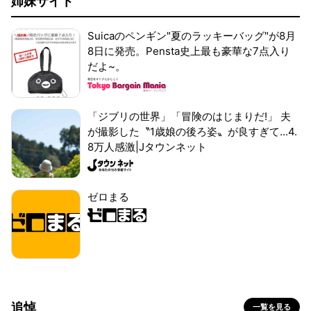
姉妹サイト
Suicaのペンギン"夏のラッキーバッグ"が8月
8日に発売。Pensta史上最も豪華な7点入り
だよ~。
「ジブリの世界」「冒険のはじまりだ!」 夫
が撮影した〝1歳娘の後ろ姿〟が良すぎて...4.
8万人感激|Jタウンネット
ゼロまる
追悼
一覧を見る