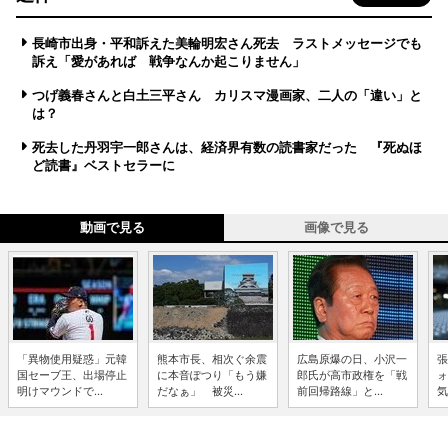
長崎市出身・平和訴えた美輪明宏さん死去 ラストメッセージでも
訴え「愛があれば 戦争なんか起こりません」
つげ義春さんと白土三平さん カリスマ漫画家、二人の「違い」と
は？
死去した丹羽宇一郎さんは、経済界有数の読書家だった 『死ぬほ
ど読書』ベストセラーに
動画で見る
画像で見る
「異物使用疑惑」元韓
熊本市長、相次ぐ余震
広島原爆の日、小沢一
張
国セーブ王、出場停止
に本音ぽつり「もう嫌
郎氏が高市政権を「戦
ォ
明けマウンドで...
だなぁ」 被災...
前回帰路線」と...
気