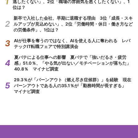
逃したくない」、2位「職場の雰囲気を悪くしたくない」、1
位は？
新卒で入社した会社、早期に退職する理由 3位「成長・スキ
ルアップが見込めない」、2位「労働時間・休日・働き方など
の労働条件」、1位は？
AIが仕事を奪うのではなく、AIを使える人に奪われる レバ
テックIT転職フェアで特別講演会
夏バテによる仕事への影響 夏バテで「強いだるさ・疲労
感」51.0％、「やる気が出ない／モチベーションが落ちた」
40.8％ マイナビ調査
29.3％が「バーンアウト（燃え尽き症候群）」を経験 現在
バーンアウトである人の35.1％が「勤務時間が長すぎる」
マイナビ調査