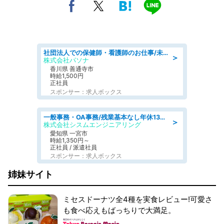
社団法人での保健師・看護師のお仕事/未経験OK/要資格:普通免許、保健師、正看護師
＞
株式会社パソナ
香川県 善通寺市
時給1,500円
正社員
スポンサー：求人ボックス
一般事務・OA事務/残業基本なし年休130日社保完備の一般・調達事務
＞
株式会社シスムエンジニアリング
愛知県 一宮市
時給1,350円～
正社員 / 派遣社員
スポンサー：求人ボックス
姉妹サイト
ミセスドーナツ全4種を実食レビュー!可愛さ
も食べ応えもばっちりで大満足。