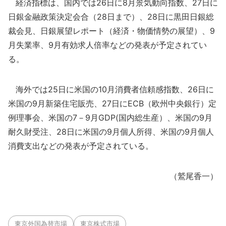
経済指標は、国内では26日に8月景気動向指数、27日に
日銀金融政策決定会合（28日まで）、28日に黒田日銀総
裁会見、日銀展望レポート（経済・物価情勢の展望）、9
月失業率、9月有効求人倍率などの発表が予定されてい
る。
海外では25日に米国の10月消費者信頼感指数、26日に
米国の9月新築住宅販売、27日にECB（欧州中央銀行）定
例理事会、米国の7－9月GDP(国内総生産）、米国の9月
耐久財受注、28日に米国の9月個人所得、米国の9月個人
消費支出などの発表が予定されている。
（鷲尾香一）
東京外国為替市場
東京株式市場