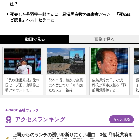
は？
死去した丹羽宇一郎さんは、経済界有数の読書家だった 『死ぬほ
ど読書』ベストセラーに
動画で見る
画像で見る
「異物使用疑惑」元韓
熊本市長、相次ぐ余震
広島原爆の日、小沢一
張
国セーブ王、出場停止
に本音ぽつり「もう嫌
郎氏が高市政権を「戦
ォ
明けマウンドで...
だなぁ」 被災...
前回帰路線」と...
気
J-CAST 会社ウォッチ
アクセスランキング
もっと見る
上司からのランチの誘いを断りにくい理由 3位「情報共有を