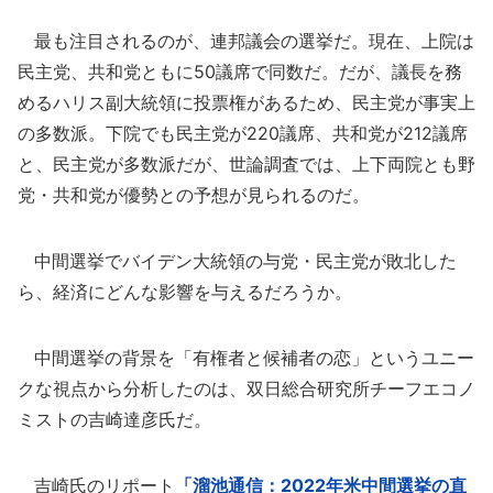
最も注目されるのが、連邦議会の選挙だ。現在、上院は
民主党、共和党ともに50議席で同数だ。だが、議長を務
めるハリス副大統領に投票権があるため、民主党が事実上
の多数派。下院でも民主党が220議席、共和党が212議席
と、民主党が多数派だが、世論調査では、上下両院とも野
党・共和党が優勢との予想が見られるのだ。
中間選挙でバイデン大統領の与党・民主党が敗北した
ら、経済にどんな影響を与えるだろうか。
中間選挙の背景を「有権者と候補者の恋」というユニー
クな視点から分析したのは、双日総合研究所チーフエコノ
ミストの吉崎達彦氏だ。
吉崎氏のリポート
「溜池通信：2022年米中間選挙の直