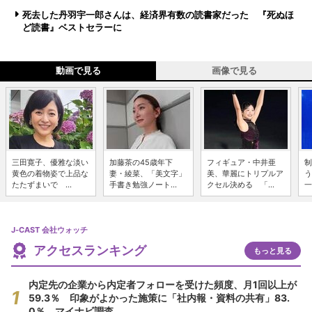
死去した丹羽宇一郎さんは、経済界有数の読書家だった 『死ぬほ
ど読書』ベストセラーに
動画で見る
画像で見る
三田寛子、優雅な淡い
加藤茶の45歳年下
フィギュア・中井亜
制
黄色の着物姿で上品な
妻・綾菜、「美文字」
美、華麗にトリプルア
う
たたずまいで ...
手書き勉強ノート...
クセル決める 「...
一
J-CAST 会社ウォッチ
アクセスランキング
もっと見る
内定先の企業から内定者フォローを受けた頻度、月1回以上が
59.3％ 印象がよかった施策に「社内報・資料の共有」83.
0％ マイナビ調査