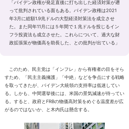
「バイデン政権が発足直後に打ち出した経済対策が遡
って批判されている面もある。バイデン政権は2021
年3月に総額1.9兆ドルの大型経済対策法を成立させ
た。また同年11月には５年間で１兆ドルを投じるイン
フラ投資法も成立させた。これらについて、過大な財
政拡張策が物価高を助長した、との批判が出ている」
このため、民主党は「インフレ」から有権者の目をそら
すため、「民主主義擁護」「中絶」などを争点にする戦略
を取ってきたが、バイデン大統領の支持率は低迷してい
る。しかも、中間選挙後には、米国の景気減速が待ってい
る。すると、政府とFRBの物価高対策をめぐる温度差が広
がるのではないか、と木内氏は懸念する。