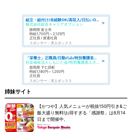
組立・組付け/未経験OK/高収入/日払いOK/寮費無料/交替制
＞
株式会社綜合キャリアオプション
静岡県 富士市
時給1,700円～2,125円
正社員 / 派遣社員
スポンサー：求人ボックス
「栄養士」正職員/日勤のみ/特別養護老人ホーム
＞
社会福祉法人しもにた会/特別養護老人ホーム かぶらの里
群馬県 下仁田町
時給1,180円～1,250円
正社員
スポンサー：求人ボックス
姉妹サイト
【かつや】人気メニューが税抜150円引き&ご
飯大盛り無料!お得すぎる「感謝祭」は8月14
日まで開催中。