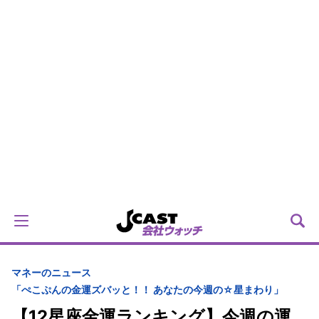
マネーのニュース
「ぺこぷんの金運ズバッと！！ あなたの今週の☆星まわり」
【12星座金運ランキング】今週の運