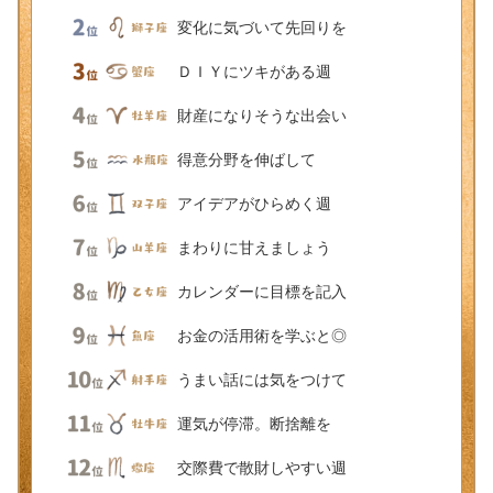
変化に気づいて先回りを
ＤＩＹにツキがある週
財産になりそうな出会い
得意分野を伸ばして
アイデアがひらめく週
まわりに甘えましょう
カレンダーに目標を記入
お金の活用術を学ぶと◎
うまい話には気をつけて
運気が停滞。断捨離を
交際費で散財しやすい週