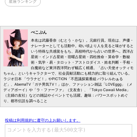
星座ランキング
ぺこぷん
本名は武藤香奈（むとう・かな）。元銀行員。現在は、声優・
ナレーターとしても活動中。幼い頃より人を見ると味がすると
いう特殊な共感覚をもち、高校時代から占いの世界へ。西洋占
星術・インド占星術・宿曜占星術・四柱推命・算命学・数秘
術・気学・易・タロット・アストロダイス・姓名判断・手相・
白魔術など東洋西洋問わず幅広く精通。「占い天使オッティモ
ちゃん」というキャラクターで、社会貢献活動にも精力的に取り組んでいる。
ラジオ日本 「ウラナビ！」やPICTION「不思議探索番組 パラレルわぁる
ど」、AbemaTV「ガチ男気TV！」ほか、ファッション雑誌「LOVEggg」（メ
ディアボーイ）や「ラ・ファーファ」（文友舎）、「Tokyo Cawaii Media」
（主婦の友社）などの雑誌やイベントでも活躍。趣味：パワースポットめぐ
り、都市伝説を調べること