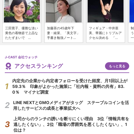
三田寛子、優雅な淡い
加藤茶の45歳年下
フィギュア・中井亜
制
黄色の着物姿で上品な
妻・綾菜、「美文字」
美、華麗にトリプルア
う
たたずまいで ...
手書き勉強ノート...
クセル決める 「...
一
J-CAST 会社ウォッチ
アクセスランキング
もっと見る
内定先の企業から内定者フォローを受けた頻度、月1回以上が
59.3％ 印象がよかった施策に「社内報・資料の共有」83.
0％ マイナビ調査
LINE NEXTとGMOメディアがタッグ ステーブルコインを活
用したサービスの成長と事業拡大へ
上司からのランチの誘いを断りにくい理由 3位「情報共有を
逃したくない」、2位「職場の雰囲気を悪くしたくない」、1
位は？