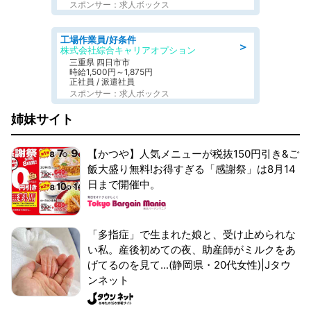
スポンサー：求人ボックス
工場作業員/好条件
＞
株式会社綜合キャリアオプション
三重県 四日市市
時給1,500円～1,875円
正社員 / 派遣社員
スポンサー：求人ボックス
姉妹サイト
【かつや】人気メニューが税抜150円引き&ご
飯大盛り無料!お得すぎる「感謝祭」は8月14
日まで開催中。
「多指症」で生まれた娘と、受け止められな
い私。産後初めての夜、助産師がミルクをあ
げてるのを見て...(静岡県・20代女性)|Jタウ
ンネット