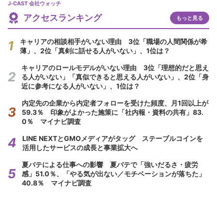
J-CAST 会社ウォッチ
アクセスランキング
もっと見る
キャリアの相談相手がいない理由 3位「職場の人間関係が希
薄」、2位「真剣に話せる人がいない」、1位は？
キャリアのロールモデルがいない理由 3位「理想的だと思え
る人がいない」「真似できると思える人がいない」、2位「身
近に参考になる人がいない」、1位は？
内定先の企業から内定者フォローを受けた頻度、月1回以上が
59.3％ 印象がよかった施策に「社内報・資料の共有」83.
0％ マイナビ調査
LINE NEXTとGMOメディアがタッグ ステーブルコインを
活用したサービスの成長と事業拡大へ
夏バテによる仕事への影響 夏バテで「強いだるさ・疲労
感」51.0％、「やる気が出ない／モチベーションが落ちた」
40.8％ マイナビ調査