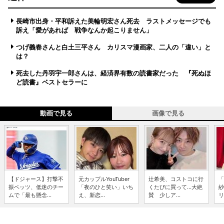
長崎市出身・平和訴えた美輪明宏さん死去 ラストメッセージでも
訴え「愛があれば 戦争なんか起こりません」
つげ義春さんと白土三平さん カリスマ漫画家、二人の「違い」と
は？
死去した丹羽宇一郎さんは、経済界有数の読書家だった 『死ぬほ
ど読書』ベストセラーに
動画で見る
画像で見る
【ドジャース】打撃不
元カップルYouTuber
辻希美、コストコに行
「
振ベッツ、低迷のチー
「夜のひと笑い」いち
くたびに買って...大絶
紗
ムで「最も懸念...
え、新恋...
賛 少しア...
リ