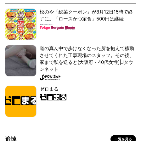
松のや「総菜クーポン」が8月12日15時で終
了に。「ロースかつ定食」500円は継続
道の真ん中で歩けなくなった所を抱えて移動
させてくれた工事現場のスタッフ。その後、
家まで私を送ると(大阪府・40代女性)|Jタウ
ンネット
ゼロまる
追悼
一覧を見る