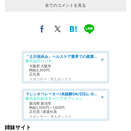
全てのコメントを見る
「土日祝休み」ヘルスケア業界での産業保健師業務/看護師/高時給/要資格:正看護師
＞
株式会社パソナ
大阪府 大阪市
時給2,300円
正社員
スポンサー：求人ボックス
マシンオペレーター/未経験OK/日払いOK/寮費無料/交替制/20・30・40代活躍中
＞
株式会社綜合キャリアオプション
新潟県 新潟市
時給1,300円～1,625円
正社員 / 派遣社員
スポンサー：求人ボックス
姉妹サイト