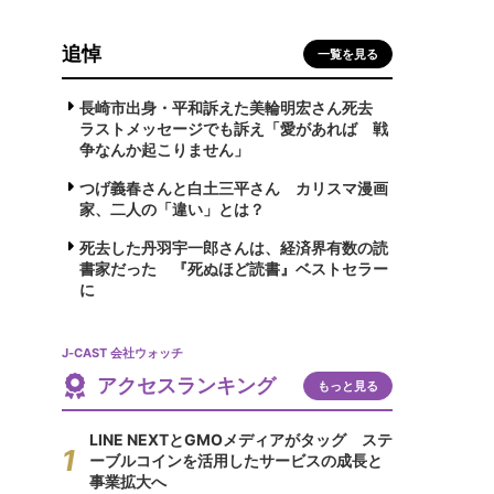
追悼
一覧を見る
長崎市出身・平和訴えた美輪明宏さん死去
ラストメッセージでも訴え「愛があれば 戦
争なんか起こりません」
つげ義春さんと白土三平さん カリスマ漫画
家、二人の「違い」とは？
死去した丹羽宇一郎さんは、経済界有数の読
書家だった 『死ぬほど読書』ベストセラー
に
J-CAST 会社ウォッチ
アクセスランキング
もっと見る
LINE NEXTとGMOメディアがタッグ ステ
ーブルコインを活用したサービスの成長と
事業拡大へ