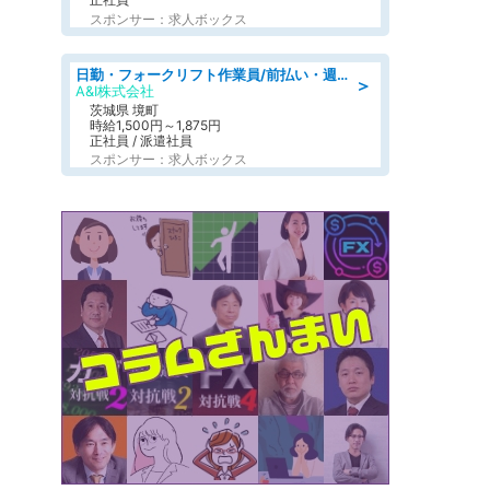
スポンサー：求人ボックス
日勤・フォークリフト作業員/前払い・週払い制度あり/長期安定/有給とりやすい/環境充実
＞
A&I株式会社
茨城県 境町
時給1,500円～1,875円
正社員 / 派遣社員
スポンサー：求人ボックス