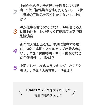
上司からのランチの誘いを断りにくい理
由 3位「情報共有を逃したくない」、2位
「職場の雰囲気を悪くしたくない」、1位
は？
AIが仕事を奪うのではなく、AIを使える人
に奪われる レバテックIT転職フェアで特
別講演会
新卒で入社した会社、早期に退職する理
由 3位「成長・スキルアップが見込めな
い」、2位「労働時間・休日・働き方など
の労働条件」、1位は？
上司にしたい有名人ランキング 3位「タ
モリ」、2位「天海祐希」、1位は？
J-CASTニュース
をフォローして
最新情報をチェック