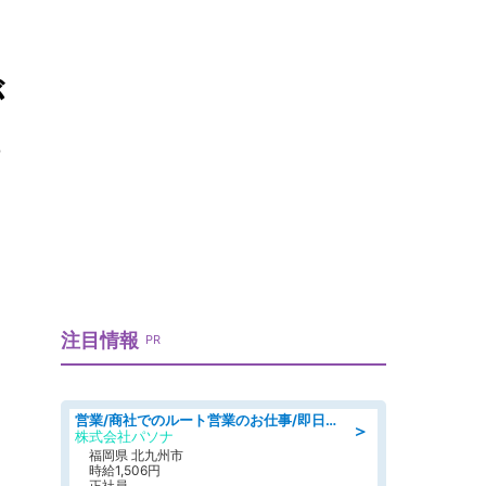
が
も
注目情報
PR
営業/商社でのルート営業のお仕事/即日勤務可/車通勤可/営業
＞
株式会社パソナ
福岡県 北九州市
時給1,506円
正社員