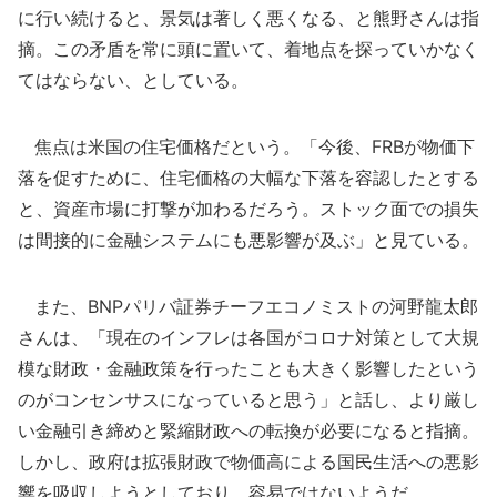
に行い続けると、景気は著しく悪くなる、と熊野さんは指
摘。この矛盾を常に頭に置いて、着地点を探っていかなく
てはならない、としている。
焦点は米国の住宅価格だという。「今後、FRBが物価下
落を促すために、住宅価格の大幅な下落を容認したとする
と、資産市場に打撃が加わるだろう。ストック面での損失
は間接的に金融システムにも悪影響が及ぶ」と見ている。
また、BNPパリバ証券チーフエコノミストの河野龍太郎
さんは、「現在のインフレは各国がコロナ対策として大規
模な財政・金融政策を行ったことも大きく影響したという
のがコンセンサスになっていると思う」と話し、より厳し
い金融引き締めと緊縮財政への転換が必要になると指摘。
しかし、政府は拡張財政で物価高による国民生活への悪影
響を吸収しようとしており、容易ではないようだ。