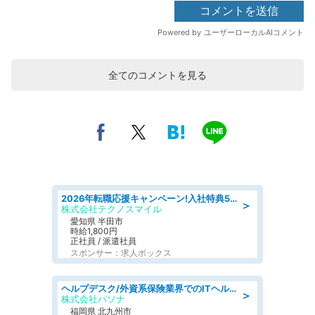
全てのコメントを見る
2026年転職応援キャンペーン!入社特典58万円/デンソーで働こう!自動車工場で小型部品の検査業務 denso aichi
＞
株式会社テクノスマイル
愛知県 半田市
時給1,800円
正社員 / 派遣社員
スポンサー：求人ボックス
ヘルプデスク/外資系保険業界でのITヘルプデスク業務/駅近/即日勤務可/ヘルプデスク
＞
株式会社パソナ
福岡県 北九州市