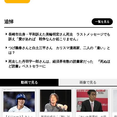
追悼
一覧を見る
長崎市出身・平和訴えた美輪明宏さん死去 ラストメッセージでも
訴え「愛があれば 戦争なんか起こりません」
つげ義春さんと白土三平さん カリスマ漫画家、二人の「違い」と
は？
死去した丹羽宇一郎さんは、経済界有数の読書家だった 『死ぬほ
ど読書』ベストセラーに
動画で見る
画像で見る
【ドジャース】キム・
新党結成で「「騙し討
「れいわ新選組」が党
登