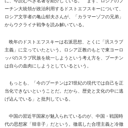
に、今読むべき名著を紹介している。 まず、ロシアのプ
ーチン大統領が政治利用するドストエフスキーについて、
ロシア文学者の亀山郁夫さんが、「カラマーゾフの兄弟」
からウクライナ戦争を読み解いている。
晩年のドストエフスキーは右派思想、とくに「汎スラブ
主義」に立っていたという。ロシア正教のもとで東ヨーロ
ッパのスラブ民族を統一しようという考え方を、プーチン
は自らの血肉にしようとしているという。
もっとも、「今のプーチンは21世紀の現代では自己を正
当化できないということだ。だから、歴史と文化の中に逃
げ込んでいる」と批判している。
中国の習近平国家が魅入られているのが、中国・戦国時
代の思想家「韓非子」だという。徹底した合理主義と冷徹