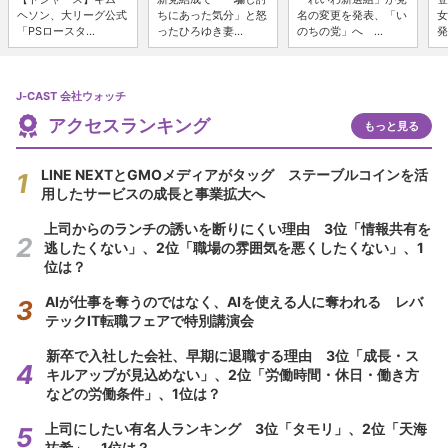
ヘソン、大リーグ公式
ちにあった気分」と怒
名の変更を発表、「い
女
「PSロースタ...
ったひろゆき妻...
のちの党」へ ...
発
J-CAST 会社ウォッチ
アクセスランキング
もっと見る
LINE NEXTとGMOメディアがタッグ ステーブルコインを活
用したサービスの成長と事業拡大へ
上司からのランチの誘いを断りにくい理由 3位「情報共有を
逃したくない」、2位「職場の雰囲気を悪くしたくない」、1
位は？
AIが仕事を奪うのではなく、AIを使える人に奪われる レバ
テックIT転職フェアで特別講演会
新卒で入社した会社、早期に退職する理由 3位「成長・ス
キルアップが見込めない」、2位「労働時間・休日・働き方
などの労働条件」、1位は？
上司にしたい有名人ランキング 3位「タモリ」、2位「天海
祐希」、1位は？