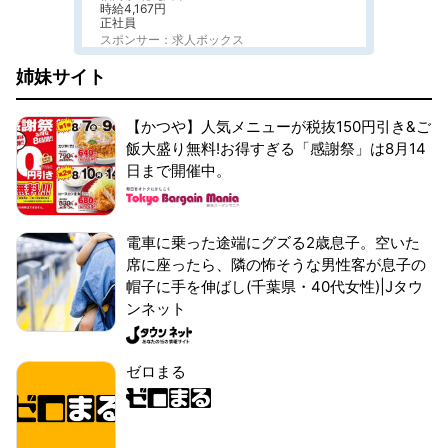
時給4,167円
正社員
スポンサー：求人ボックス
姉妹サイト
【かつや】人気メニューが税抜150円引き&ご
飯大盛り無料!お得すぎる「感謝祭」は8月14
日まで開催中。
電車に乗った途端にグズる2歳息子。空いた
席に座ったら、隣の怖そうな男性客が息子の
帽子に手を伸ばし(千葉県・40代女性)|Jタウ
ンネット
ゼロまる