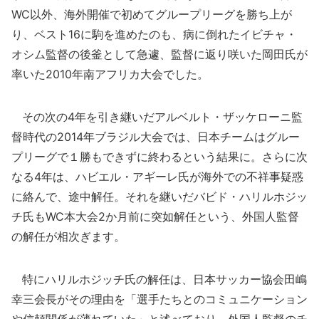
WC以外、海外開催で初めてグループリーグを勝ち上が
り、ベスト16に駒を進めたのも、病に倒れたイビチャ・
オシム監督の後釜として急遽、監督に返り咲いた岡田氏が
率いた2010年南アフリカ大会でした。
その次の4年を引き継いだアルベルト・ザッケローニ監
督時代の2014年ブラジル大会では、日本チームはグルー
プリーグで１勝もできずに終わるという結果に。さらに次
なる4年は、ハビエル・アギーレ氏が海外での不祥事疑惑
に絡んで、途中解任。それを継いだバビド・ハリルホジッ
チ氏もWC本大会2か月前に突如解任という、外国人監督
の解任が相次ぎます。
特にハリルホジッチ氏の解任は、日本サッカー協会田嶋
幸三会長がその理由を「選手たちとのコミュニケーション