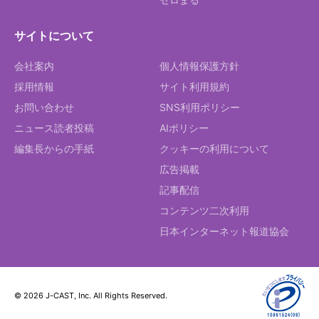
サイトについて
会社案内
個人情報保護方針
採用情報
サイト利用規約
お問い合わせ
SNS利用ポリシー
ニュース読者投稿
AIポリシー
編集長からの手紙
クッキーの利用について
広告掲載
記事配信
コンテンツ二次利用
日本インターネット報道協会
© 2026 J-CAST, Inc. All Rights Reserved.