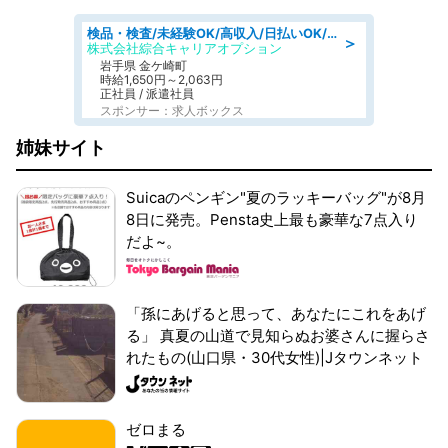
検品・検査/未経験OK/高収入/日払いOK/交替制/20・30・40代活躍中
＞
株式会社綜合キャリアオプション
岩手県 金ケ崎町
時給1,650円～2,063円
正社員 / 派遣社員
スポンサー：求人ボックス
姉妹サイト
Suicaのペンギン"夏のラッキーバッグ"が8月
8日に発売。Pensta史上最も豪華な7点入り
だよ~。
「孫にあげると思って、あなたにこれをあげ
る」 真夏の山道で見知らぬお婆さんに握らさ
れたもの(山口県・30代女性)|Jタウンネット
ゼロまる