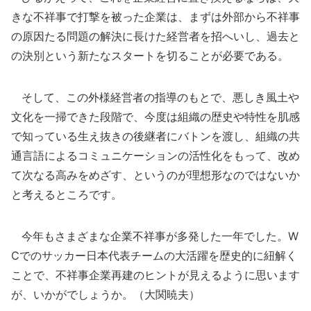
きな不祥事で打撃を被った企業は、まずは外部から不祥事
の原因たる問題の解決に長けた経営者を招へいし、過去と
の決別という新たなスタートを切ることが必要である。
そして、この外様経営者の指導のもとで、悪しき風土や
文化を一掃できた段階で、今度は組織の歴史や特性を肌感
で知っている生え抜きの後継者にバトンを渡し、組織の共
通言語によるコミュニケーションの活性化をもって、改め
て次なる高みをめざす、というのが理想形なのではないか
と考えるところです。
今年もさまざまな企業不祥事が多発した一年でした。W
Cでのサッカー日本代表チームの大活躍を歴史的に紐解く
ことで、不祥事企業再建のヒントが見えるように思います
が、いかがでしょうか。（大関暁夫）