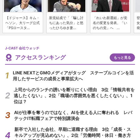
【ドジャース】キム・
新党結成で「「騙し討
「れいわ新選組」が党
登
ヘソン、大リーグ公式
ちにあった気分」と怒
名の変更を発表、「い
女
「PSロースタ...
ったひろゆき妻...
のちの党」へ ...
発
J-CAST 会社ウォッチ
アクセスランキング
もっと見る
LINE NEXTとGMOメディアがタッグ ステーブルコインを活
用したサービスの成長と事業拡大へ
上司からのランチの誘いを断りにくい理由 3位「情報共有を
逃したくない」、2位「職場の雰囲気を悪くしたくない」、1
位は？
AIが仕事を奪うのではなく、AIを使える人に奪われる レバ
テックIT転職フェアで特別講演会
新卒で入社した会社、早期に退職する理由 3位「成長・ス
キルアップが見込めない」、2位「労働時間・休日・働き方