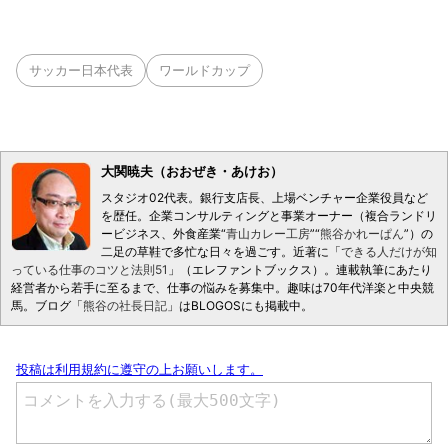
サッカー日本代表
ワールドカップ
大関暁夫（おおぜき・あけお）
スタジオ02代表。銀行支店長、上場ベンチャー企業役員など
を歴任。企業コンサルティングと事業オーナー（複合ランドリ
ービジネス、外食産業“
青山カレー工房
”“
熊谷かれーぱん
”）の
二足の草鞋で多忙な日々を過ごす。近著に「
できる人だけが知
っている仕事のコツと法則51
」（エレファントブックス）。連載執筆にあたり
経営者から若手に至るまで、仕事の悩みを募集中。趣味は70年代洋楽と中央競
馬。ブログ「
熊谷の社長日記
」はBLOGOSにも掲載中。