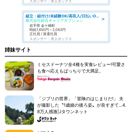
スポンサー：求人ボックス
組立・組付け/未経験OK/高収入/日払いOK/交替制/20・30・40代活躍中
＞
株式会社綜合キャリアオプション
岩手県 金ケ崎町
時給1,650円～2,063円
正社員 / 派遣社員
スポンサー：求人ボックス
姉妹サイト
ミセスドーナツ全4種を実食レビュー!可愛さ
も食べ応えもばっちりで大満足。
「ジブリの世界」「冒険のはじまりだ!」 夫
が撮影した〝1歳娘の後ろ姿〟が良すぎて...4.
8万人感激|Jタウンネット