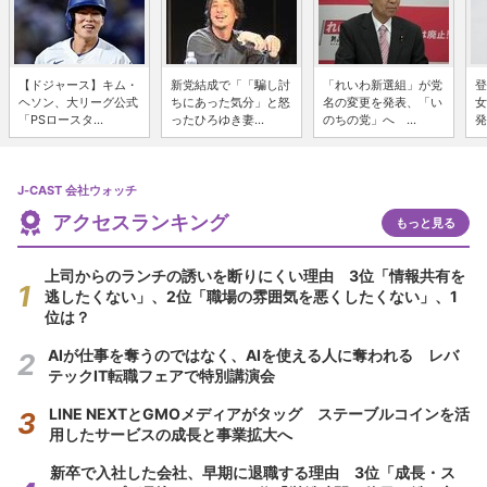
【ドジャース】キム・
新党結成で「「騙し討
「れいわ新選組」が党
登
ヘソン、大リーグ公式
ちにあった気分」と怒
名の変更を発表、「い
女
「PSロースタ...
ったひろゆき妻...
のちの党」へ ...
発
J-CAST 会社ウォッチ
アクセスランキング
もっと見る
上司からのランチの誘いを断りにくい理由 3位「情報共有を
逃したくない」、2位「職場の雰囲気を悪くしたくない」、1
位は？
AIが仕事を奪うのではなく、AIを使える人に奪われる レバ
テックIT転職フェアで特別講演会
LINE NEXTとGMOメディアがタッグ ステーブルコインを活
用したサービスの成長と事業拡大へ
新卒で入社した会社、早期に退職する理由 3位「成長・ス