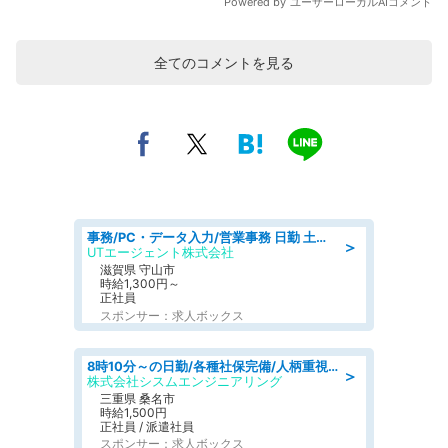
全てのコメントを見る
事務/PC・データ入力/営業事務 日勤 土日休み 船舶用のエンジンを扱う会社 総合事務
＞
UTエージェント株式会社
滋賀県 守山市
時給1,300円～
正社員
スポンサー：求人ボックス
8時10分～の日勤/各種社保完備/人柄重視のため未経験OK/検査補助&事務補助/～50代前半活躍中
＞
株式会社シスムエンジニアリング
三重県 桑名市
時給1,500円
正社員 / 派遣社員
スポンサー：求人ボックス