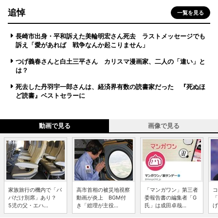
追悼
一覧を見る
長崎市出身・平和訴えた美輪明宏さん死去 ラストメッセージでも
訴え「愛があれば 戦争なんか起こりません」
つげ義春さんと白土三平さん カリスマ漫画家、二人の「違い」と
は？
死去した丹羽宇一郎さんは、経済界有数の読書家だった 『死ぬほ
ど読書』ベストセラーに
動画で見る
画像で見る
家族旅行の機内で「パ
高市首相の被災地視察
「マンガワン」第三者
コ
パだけ別席」あり？
動画が炎上 BGM付
委報告書の編集者「G
「
5児の父・エハ...
き「総理が主役...
氏」は成田卓哉...
げ