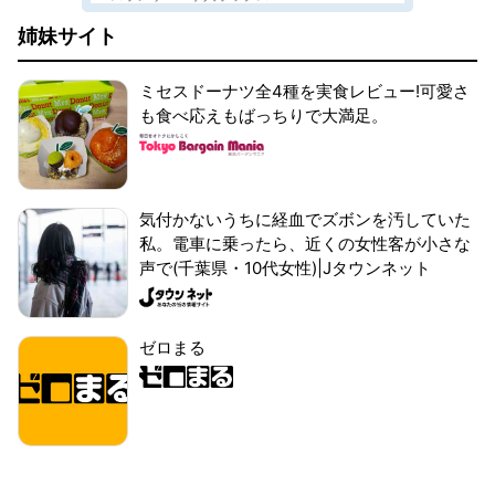
姉妹サイト
ミセスドーナツ全4種を実食レビュー!可愛さ
も食べ応えもばっちりで大満足。
気付かないうちに経血でズボンを汚していた
私。電車に乗ったら、近くの女性客が小さな
声で(千葉県・10代女性)|Jタウンネット
ゼロまる