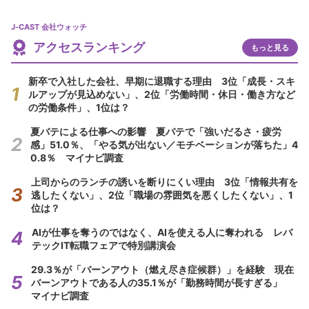
J-CAST 会社ウォッチ
アクセスランキング
もっと見る
新卒で入社した会社、早期に退職する理由 3位「成長・スキ
ルアップが見込めない」、2位「労働時間・休日・働き方など
の労働条件」、1位は？
夏バテによる仕事への影響 夏バテで「強いだるさ・疲労
感」51.0％、「やる気が出ない／モチベーションが落ちた」4
0.8％ マイナビ調査
上司からのランチの誘いを断りにくい理由 3位「情報共有を
逃したくない」、2位「職場の雰囲気を悪くしたくない」、1
位は？
AIが仕事を奪うのではなく、AIを使える人に奪われる レバ
テックIT転職フェアで特別講演会
29.3％が「バーンアウト（燃え尽き症候群）」を経験 現在
バーンアウトである人の35.1％が「勤務時間が長すぎる」
マイナビ調査