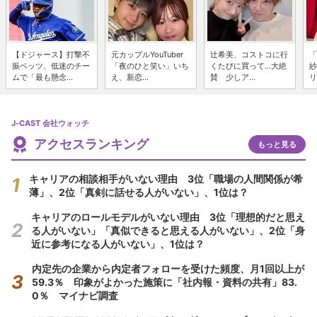
【ドジャース】打撃不
元カップルYouTuber
辻希美、コストコに行
「
振ベッツ、低迷のチー
「夜のひと笑い」いち
くたびに買って...大絶
紗
ムで「最も懸念...
え、新恋...
賛 少しア...
リ
J-CAST 会社ウォッチ
アクセスランキング
もっと見る
キャリアの相談相手がいない理由 3位「職場の人間関係が希
薄」、2位「真剣に話せる人がいない」、1位は？
キャリアのロールモデルがいない理由 3位「理想的だと思え
る人がいない」「真似できると思える人がいない」、2位「身
近に参考になる人がいない」、1位は？
内定先の企業から内定者フォローを受けた頻度、月1回以上が
59.3％ 印象がよかった施策に「社内報・資料の共有」83.
0％ マイナビ調査