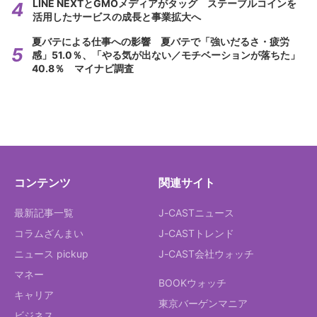
LINE NEXTとGMOメディアがタッグ ステーブルコインを
活用したサービスの成長と事業拡大へ
夏バテによる仕事への影響 夏バテで「強いだるさ・疲労
感」51.0％、「やる気が出ない／モチベーションが落ちた」
40.8％ マイナビ調査
コンテンツ
関連サイト
最新記事一覧
J-CASTニュース
コラムざんまい
J-CASTトレンド
ニュース pickup
J-CAST会社ウォッチ
マネー
BOOKウォッチ
キャリア
東京バーゲンマニア
ビジネス