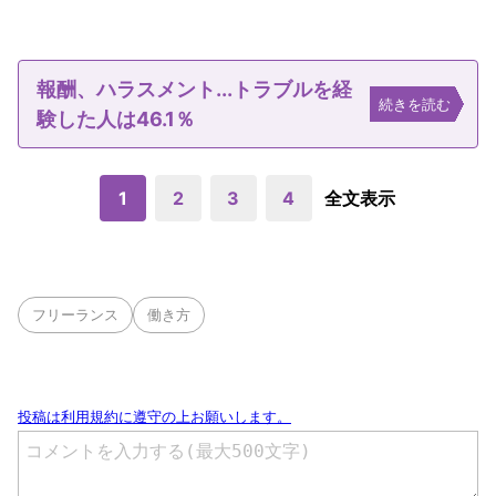
報酬、ハラスメント...トラブルを経
続きを読む
験した人は46.1％
1
2
3
4
全文表示
フリーランス
働き方