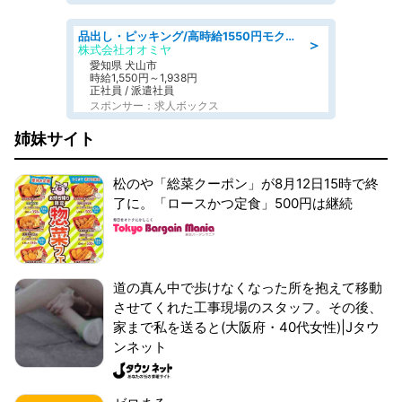
品出し・ピッキング/高時給1550円モクモクと指示書通りに仕分け・品出し
＞
株式会社オオミヤ
愛知県 犬山市
時給1,550円～1,938円
正社員 / 派遣社員
スポンサー：求人ボックス
姉妹サイト
松のや「総菜クーポン」が8月12日15時で終
了に。「ロースかつ定食」500円は継続
道の真ん中で歩けなくなった所を抱えて移動
させてくれた工事現場のスタッフ。その後、
家まで私を送ると(大阪府・40代女性)|Jタウ
ンネット