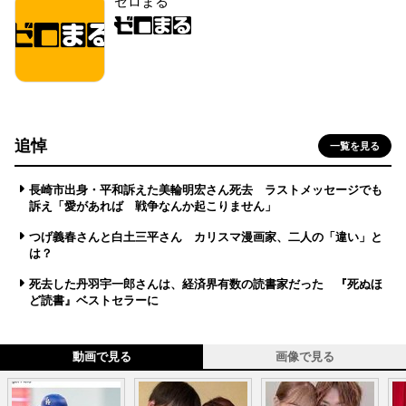
ゼロまる
追悼
一覧を見る
長崎市出身・平和訴えた美輪明宏さん死去 ラストメッセージでも
訴え「愛があれば 戦争なんか起こりません」
つげ義春さんと白土三平さん カリスマ漫画家、二人の「違い」と
は？
死去した丹羽宇一郎さんは、経済界有数の読書家だった 『死ぬほ
ど読書』ベストセラーに
動画で見る
画像で見る