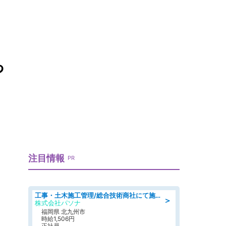
っ
）
注目情報
PR
工事・土木施工管理/総合技術商社にて施工管理のお仕事/即日勤務可/車通勤可/工事・土木施工管理/生産・品質管理
＞
株式会社パソナ
福岡県 北九州市
時給1,506円
正社員