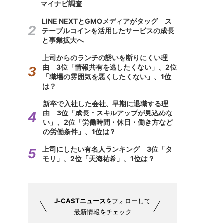
マイナビ調査
LINE NEXTとGMOメディアがタッグ ス
テーブルコインを活用したサービスの成長
と事業拡大へ
上司からのランチの誘いを断りにくい理
由 3位「情報共有を逃したくない」、2位
「職場の雰囲気を悪くしたくない」、1位
は？
新卒で入社した会社、早期に退職する理
由 3位「成長・スキルアップが見込めな
い」、2位「労働時間・休日・働き方など
の労働条件」、1位は？
上司にしたい有名人ランキング 3位「タ
モリ」、2位「天海祐希」、1位は？
J-CASTニュース
をフォローして
最新情報をチェック