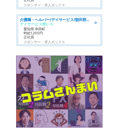
スポンサー：求人ボックス
介護職・ヘルパー/デイサービス/額田郡幸田町/JR東海道本線 幸田/愛知県
＞
デイサービス燈いろ
愛知県 幸田町
時給1,200円
正社員
スポンサー：求人ボックス