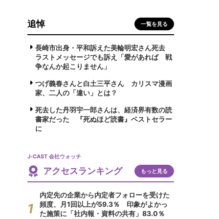
追悼
一覧を見る
長崎市出身・平和訴えた美輪明宏さん死去
ラストメッセージでも訴え「愛があれば 戦
争なんか起こりません」
つげ義春さんと白土三平さん カリスマ漫画
家、二人の「違い」とは？
死去した丹羽宇一郎さんは、経済界有数の読
書家だった 『死ぬほど読書』ベストセラー
に
J-CAST 会社ウォッチ
アクセスランキング
もっと見る
内定先の企業から内定者フォローを受けた
頻度、月1回以上が59.3％ 印象がよかっ
た施策に「社内報・資料の共有」83.0％