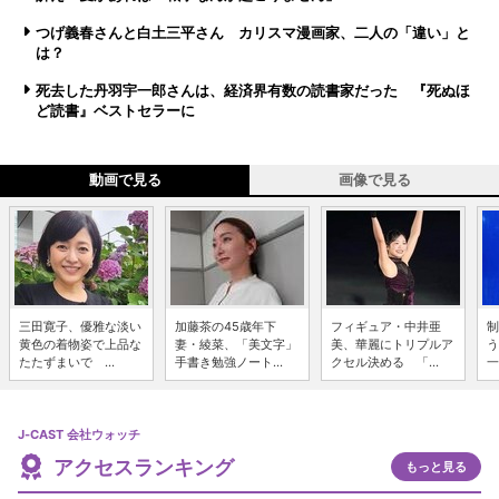
つげ義春さんと白土三平さん カリスマ漫画家、二人の「違い」と
は？
死去した丹羽宇一郎さんは、経済界有数の読書家だった 『死ぬほ
ど読書』ベストセラーに
動画で見る
画像で見る
三田寛子、優雅な淡い
加藤茶の45歳年下
フィギュア・中井亜
制
黄色の着物姿で上品な
妻・綾菜、「美文字」
美、華麗にトリプルア
う
たたずまいで ...
手書き勉強ノート...
クセル決める 「...
一
J-CAST 会社ウォッチ
アクセスランキング
もっと見る