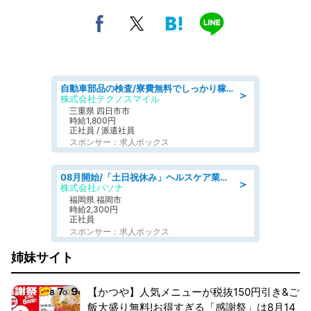
自動車部品の検査/寮費無料でしっかり稼げる denso aichi
＞
株式会社テクノスマイル
三重県 四日市市
時給1,800円
正社員 / 派遣社員
スポンサー：求人ボックス
08月開始/「土日祝休み」ヘルスケア業界の産業保健師/高時給/未経験OK/要資格:保健師、正看護師
＞
株式会社パソナ
福岡県 福岡市
時給2,300円
正社員
スポンサー：求人ボックス
姉妹サイト
【かつや】人気メニューが税抜150円引き&ご
飯大盛り無料!お得すぎる「感謝祭」は8月14