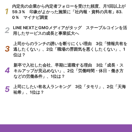
内定先の企業から内定者フォローを受けた頻度、月1回以上が
59.3％ 印象がよかった施策に「社内報・資料の共有」83.
0％ マイナビ調査
LINE NEXTとGMOメディアがタッグ ステーブルコインを活
用したサービスの成長と事業拡大へ
上司からのランチの誘いを断りにくい理由 3位「情報共有を
逃したくない」、2位「職場の雰囲気を悪くしたくない」、1
位は？
新卒で入社した会社、早期に退職する理由 3位「成長・ス
キルアップが見込めない」、2位「労働時間・休日・働き方
などの労働条件」、1位は？
上司にしたい有名人ランキング 3位「タモリ」、2位「天海
祐希」、1位は？