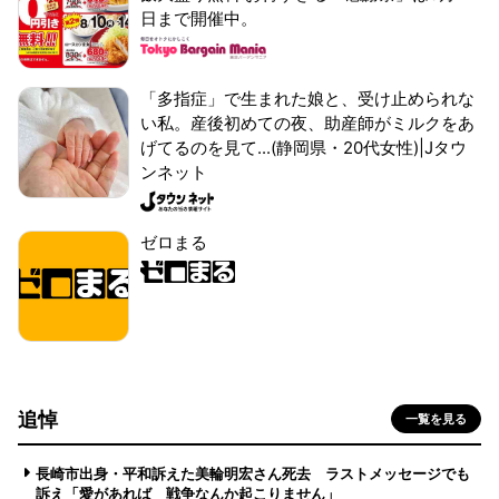
日まで開催中。
「多指症」で生まれた娘と、受け止められな
い私。産後初めての夜、助産師がミルクをあ
げてるのを見て...(静岡県・20代女性)|Jタウ
ンネット
ゼロまる
追悼
一覧を見る
長崎市出身・平和訴えた美輪明宏さん死去 ラストメッセージでも
訴え「愛があれば 戦争なんか起こりません」