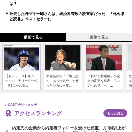
は？
死去した丹羽宇一郎さんは、経済界有数の読書家だった 『死ぬほ
ど読書』ベストセラーに
動画で見る
画像で見る
【ドジャース】キム・
新党結成で「「騙し討
「れいわ新選組」が党
登
ヘソン、大リーグ公式
ちにあった気分」と怒
名の変更を発表、「い
女
「PSロースタ...
ったひろゆき妻...
のちの党」へ ...
発
J-CAST 会社ウォッチ
アクセスランキング
もっと見る
内定先の企業から内定者フォローを受けた頻度、月1回以上が