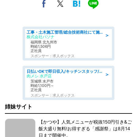
工事・土木施工管理/総合技術商社にて施工管理のお仕事/即日勤務可/車通勤可/工事・土木施工管理/生産・品質管理
＞
株式会社パソナ
福岡県 北九州市
時給1,506円
正社員
スポンサー：求人ボックス
日払いOKで即日収入/キッチンスタッフ/「原付免許必須」デリバリー業務など、自己成長可能な幅広い仕事に挑戦!髪型自由&ピアス・ネイルOK/茨城県/水戸市
＞
肉メシ 水戸店
茨城県 水戸市
時給1,100円～
正社員
スポンサー：求人ボックス
姉妹サイト
【かつや】人気メニューが税抜150円引き&ご
飯大盛り無料!お得すぎる「感謝祭」は8月14
日まで開催中。