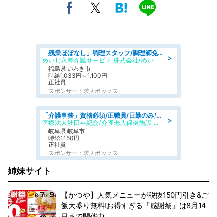
「残業ほぼなし」調理スタッフ/調理師免許必須/正職員/日勤のみ/住宅型有料老人ホーム
＞
めいじ永寿介護サービス 株式会社/めいじ永寿介護サービスセンター
福島県 いわき市
時給1,033円～1,100円
正社員
スポンサー：求人ボックス
「介護事務」資格必須/正職員/日勤のみ/介護老人保健施設
＞
医療法人社団幸紀会/介護老人保健施設 グリーンビラ安江
岐阜県 岐阜市
時給1,150円
正社員
スポンサー：求人ボックス
姉妹サイト
【かつや】人気メニューが税抜150円引き&ご
飯大盛り無料!お得すぎる「感謝祭」は8月14
日まで開催中。