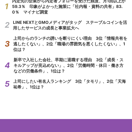
内定先の企業から内定者フォローを受けた頻度、月1回以上が
59.3％ 印象がよかった施策に「社内報・資料の共有」83.
0％ マイナビ調査
LINE NEXTとGMOメディアがタッグ ステーブルコインを活
用したサービスの成長と事業拡大へ
上司からのランチの誘いを断りにくい理由 3位「情報共有を
逃したくない」、2位「職場の雰囲気を悪くしたくない」、1
位は？
新卒で入社した会社、早期に退職する理由 3位「成長・ス
キルアップが見込めない」、2位「労働時間・休日・働き方
などの労働条件」、1位は？
上司にしたい有名人ランキング 3位「タモリ」、2位「天海
祐希」、1位は？