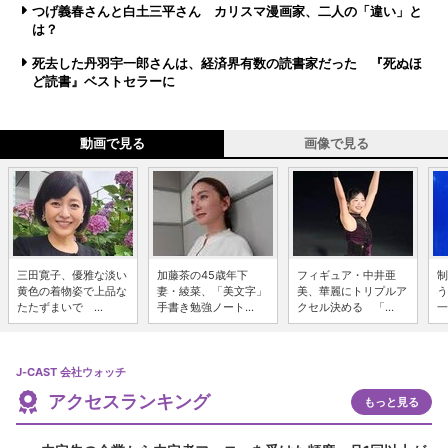
つげ義春さんと白土三平さん カリスマ漫画家、二人の「違い」と
は？
死去した丹羽宇一郎さんは、経済界有数の読書家だった 『死ぬほ
ど読書』ベストセラーに
動画で見る
画像で見る
三田寛子、優雅な淡い
加藤茶の45歳年下
フィギュア・中井亜
制
黄色の着物姿で上品な
妻・綾菜、「美文字」
美、華麗にトリプルア
う
たたずまいで ...
手書き勉強ノート...
クセル決める 「...
一
J-CAST 会社ウォッチ
アクセスランキング
もっと見る