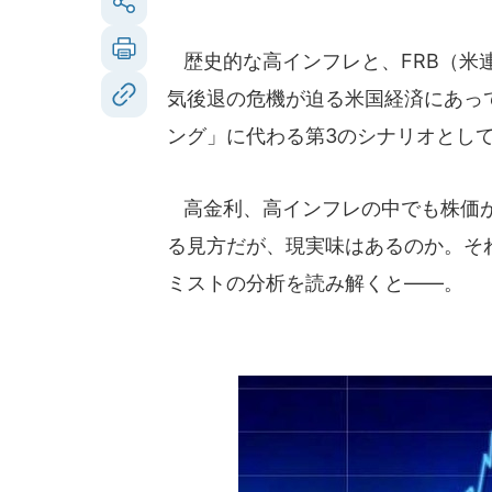
歴史的な高インフレと、FRB（米
気後退の危機が迫る米国経済にあっ
ング」に代わる第3のシナリオとし
高金利、高インフレの中でも株価が
る見方だが、現実味はあるのか。そ
ミストの分析を読み解くと――。