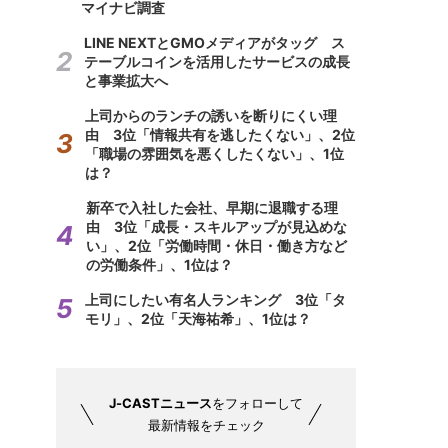
マイナビ調査
LINE NEXTとGMOメディアがタッグ ス
テーブルコインを活用したサービスの成長
と事業拡大へ
上司からのランチの誘いを断りにくい理
由 3位「情報共有を逃したくない」、2位
「職場の雰囲気を悪くしたくない」、1位
は？
新卒で入社した会社、早期に退職する理
由 3位「成長・スキルアップが見込めな
い」、2位「労働時間・休日・働き方など
の労働条件」、1位は？
上司にしたい有名人ランキング 3位「タ
モリ」、2位「天海祐希」、1位は？
J-CASTニュース
をフォローして
最新情報をチェック