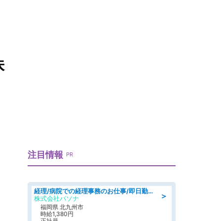
株
注目情報
PR
経理/病院での経理事務のお仕事/即日勤務可/車通勤可/経理/一般事務
＞
株式会社パソナ
福岡県 北九州市
時給1,380円
正社員