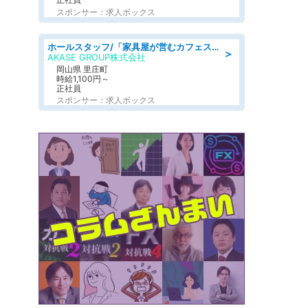
スポンサー：求人ボックス
ホールスタッフ/「家具屋が営むカフェスタッフ!」週2日～OK!嬉しいまかない付き/岡山県/浅口郡里庄町
＞
AKASE GROUP株式会社
岡山県 里庄町
時給1,100円～
正社員
スポンサー：求人ボックス