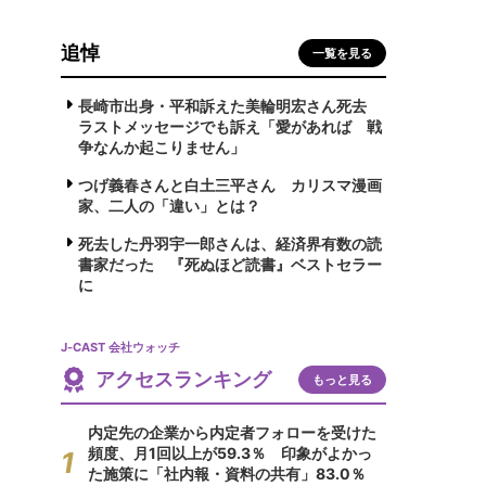
追悼
一覧を見る
長崎市出身・平和訴えた美輪明宏さん死去
ラストメッセージでも訴え「愛があれば 戦
争なんか起こりません」
つげ義春さんと白土三平さん カリスマ漫画
家、二人の「違い」とは？
死去した丹羽宇一郎さんは、経済界有数の読
書家だった 『死ぬほど読書』ベストセラー
に
J-CAST 会社ウォッチ
アクセスランキング
もっと見る
内定先の企業から内定者フォローを受けた
頻度、月1回以上が59.3％ 印象がよかっ
た施策に「社内報・資料の共有」83.0％