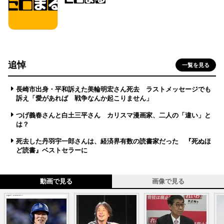
追悼
一覧を見る
長崎市出身・平和訴えた美輪明宏さん死去 ラストメッセージでも
訴え「愛があれば 戦争なんか起こりません」
つげ義春さんと白土三平さん カリスマ漫画家、二人の「違い」と
は？
死去した丹羽宇一郎さんは、経済界有数の読書家だった 『死ぬほ
ど読書』ベストセラーに
動画で見る
画像で見る