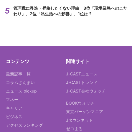
管理職に昇進・昇格したくない理由 3位「現場業務へのこだ
わり」、2位「私生活への影響」、1位は？
コンテンツ
関連サイト
最新記事一覧
J-CASTニュース
コラムざんまい
J-CASTトレンド
ニュース pickup
J-CAST会社ウォッチ
マネー
BOOKウォッチ
キャリア
東京バーゲンマニア
ビジネス
Jタウンネット
アクセスランキング
ゼロまる