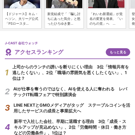
【ドジャース】キム・
新党結成で「「騙し討
「れいわ新選組」が党
登
ヘソン、大リーグ公式
ちにあった気分」と怒
名の変更を発表、「い
女
「PSロースタ...
ったひろゆき妻...
のちの党」へ ...
発
J-CAST 会社ウォッチ
アクセスランキング
もっと見る
上司からのランチの誘いを断りにくい理由 3位「情報共有を
逃したくない」、2位「職場の雰囲気を悪くしたくない」、1
位は？
AIが仕事を奪うのではなく、AIを使える人に奪われる レバ
テックIT転職フェアで特別講演会
LINE NEXTとGMOメディアがタッグ ステーブルコインを活
用したサービスの成長と事業拡大へ
新卒で入社した会社、早期に退職する理由 3位「成長・ス
キルアップが見込めない」、2位「労働時間・休日・働き方
などの労働条件」、1位は？