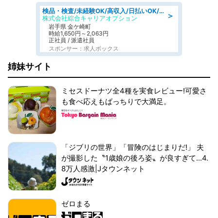
検品・検査/未経験OK/高収入/日払いOK/交替制/20・30・40代活躍中
＞
株式会社綜合キャリアオプション
岩手県 金ケ崎町
時給1,650円～2,063円
正社員 / 派遣社員
スポンサー：求人ボックス
姉妹サイト
ミセスドーナツ全4種を実食レビュー!可愛さ
も食べ応えもばっちりで大満足。
「ジブリの世界」「冒険のはじまりだ!」 夫
が撮影した〝1歳娘の後ろ姿〟が良すぎて...4.
8万人感激|Jタウンネット
ゼロまる