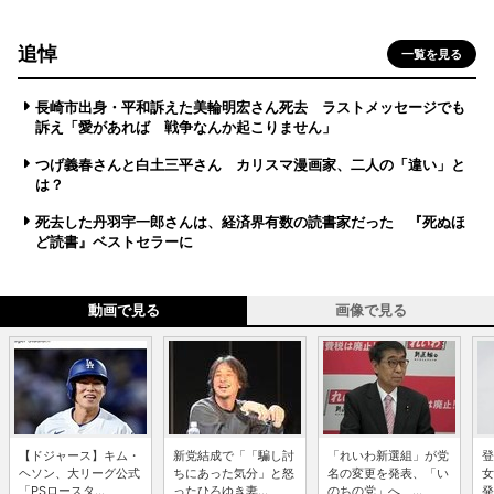
追悼
一覧を見る
長崎市出身・平和訴えた美輪明宏さん死去 ラストメッセージでも
訴え「愛があれば 戦争なんか起こりません」
つげ義春さんと白土三平さん カリスマ漫画家、二人の「違い」と
は？
死去した丹羽宇一郎さんは、経済界有数の読書家だった 『死ぬほ
ど読書』ベストセラーに
動画で見る
画像で見る
【ドジャース】キム・
新党結成で「「騙し討
「れいわ新選組」が党
登
ヘソン、大リーグ公式
ちにあった気分」と怒
名の変更を発表、「い
女
「PSロースタ...
ったひろゆき妻...
のちの党」へ ...
発