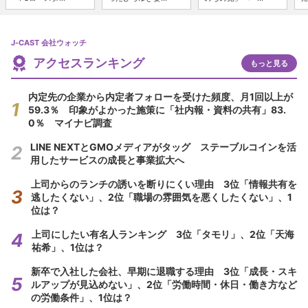
J-CAST 会社ウォッチ
アクセスランキング
もっと見る
内定先の企業から内定者フォローを受けた頻度、月1回以上が
59.3％ 印象がよかった施策に「社内報・資料の共有」83.
0％ マイナビ調査
LINE NEXTとGMOメディアがタッグ ステーブルコインを活
用したサービスの成長と事業拡大へ
上司からのランチの誘いを断りにくい理由 3位「情報共有を
逃したくない」、2位「職場の雰囲気を悪くしたくない」、1
位は？
上司にしたい有名人ランキング 3位「タモリ」、2位「天海
祐希」、1位は？
新卒で入社した会社、早期に退職する理由 3位「成長・スキ
ルアップが見込めない」、2位「労働時間・休日・働き方など
の労働条件」、1位は？