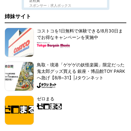
正社員
スポンサー：求人ボックス
姉妹サイト
コストコを1日無料で体験できる!8月30日ま
でお得なキャンペーンを実施中
鳥取・境港「ゲゲゲの妖怪楽園」限定だった
鬼太郎グッズ買える 銀座・博品館TOY PARK
へ急げ【8/8~31】|Jタウンネット
ゼロまる