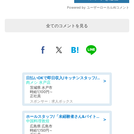
全てのコメントを見る
日払いOKで即日収入/キッチンスタッフ/「原付免許必須」デリバリー業務など、自己成長可能な幅広い仕事に挑戦!髪型自由&ピアス・ネイルOK/茨城県/水戸市
＞
肉メシ 水戸店
茨城県 水戸市
時給1,100円～
正社員
スポンサー：求人ボックス
ホールスタッフ/「未経験者さん&バイトデビューも大歓迎」残業ほぼなし×1日3時間〜勤務OK!フォロー体制も充実/広島県/広島市南区
＞
中国料理敦煌
広島県 広島市
時給1,150円～