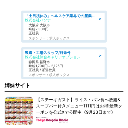
「土日祝休み」ヘルスケア業界での産業保健師業務/看護師/高時給/要資格:正看護師
＞
株式会社パソナ
大阪府 大阪市
時給2,300円
正社員
スポンサー：求人ボックス
製造・工場スタッフ/好条件
＞
株式会社綜合キャリアオプション
静岡県 裾野市
時給1,700円～2,125円
正社員 / 派遣社員
スポンサー：求人ボックス
姉妹サイト
【ステーキガスト】ライス・パン食べ放題&
スープバー付きメニュー1111円はお得!最新ク
ーポンを公式Xで公開中《9月23日まで》