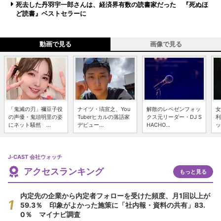
死去した丹羽宇一郎さんは、経済界有数の読書家だった 『死ぬほ
ど読書』ベストセラーに
動画で見る
画像で見る
「鬼滅の刃」禰豆子役
ナイツ・塙宣之、You
解散のレペゼンフォッ
女
の声優・鬼頭明里の姿
Tuberヒカルの落語家
クス元リーダー・DJ S
利
にネット騒然 ...
デビュー...
HACHO...
ッ
J-CAST 会社ウォッチ
アクセスランキング
もっと見る
内定先の企業から内定者フォローを受けた頻度、月1回以上が
59.3％ 印象がよかった施策に「社内報・資料の共有」83.
0％ マイナビ調査