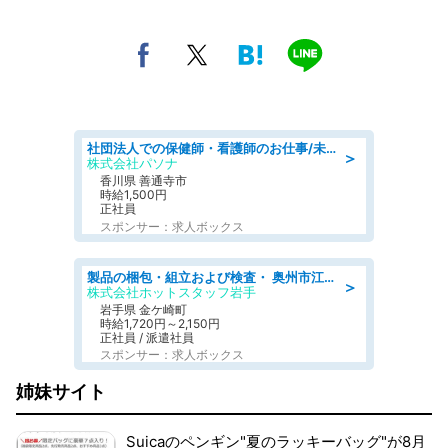
社団法人での保健師・看護師のお仕事/未経験OK/要資格:普通免許、保健師、正看護師
＞
株式会社パソナ
香川県 善通寺市
時給1,500円
正社員
スポンサー：求人ボックス
製品の梱包・組立および検査・ 奥州市江刺/大手企業で長期安定 梱包・検査・組立/半年経過毎に5万円の報奨金有
＞
株式会社ホットスタッフ岩手
岩手県 金ケ崎町
時給1,720円～2,150円
正社員 / 派遣社員
スポンサー：求人ボックス
姉妹サイト
Suicaのペンギン"夏のラッキーバッグ"が8月