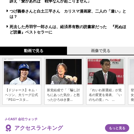
訴え「愛があれば 戦争なんか起こりません」
つげ義春さんと白土三平さん カリスマ漫画家、二人の「違い」と
は？
死去した丹羽宇一郎さんは、経済界有数の読書家だった 『死ぬほ
ど読書』ベストセラーに
動画で見る
画像で見る
【ドジャース】キム・
新党結成で「「騙し討
「れいわ新選組」が党
登
ヘソン、大リーグ公式
ちにあった気分」と怒
名の変更を発表、「い
女
「PSロースタ...
ったひろゆき妻...
のちの党」へ ...
発
J-CAST 会社ウォッチ
アクセスランキング
もっと見る