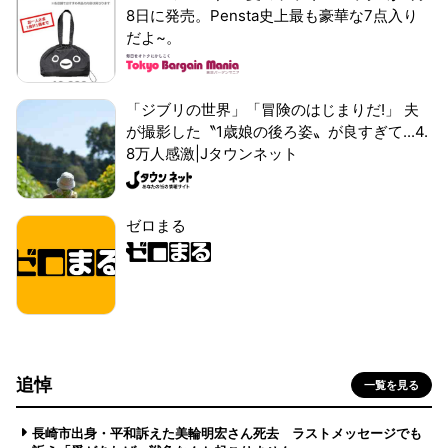
8日に発売。Pensta史上最も豪華な7点入り
だよ~。
「ジブリの世界」「冒険のはじまりだ!」 夫
が撮影した〝1歳娘の後ろ姿〟が良すぎて...4.
8万人感激|Jタウンネット
ゼロまる
追悼
一覧を見る
長崎市出身・平和訴えた美輪明宏さん死去 ラストメッセージでも