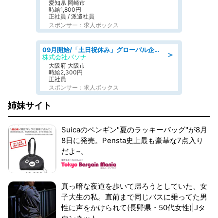
愛知県 岡崎市
時給1,800円
正社員 / 派遣社員
スポンサー：求人ボックス
09月開始/「土日祝休み」グローバル企業での産業保健のお仕事/保健師/高時給/残業なし/服装自由
＞
株式会社パソナ
大阪府 大阪市
時給2,300円
正社員
スポンサー：求人ボックス
姉妹サイト
Suicaのペンギン"夏のラッキーバッグ"が8月
8日に発売。Pensta史上最も豪華な7点入り
だよ~。
真っ暗な夜道を歩いて帰ろうとしていた、女
子大生の私。直前まで同じバスに乗ってた男
性に声をかけられて(長野県・50代女性)|Jタ