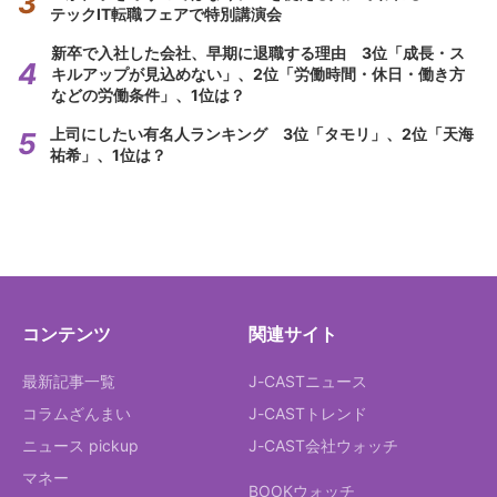
テックIT転職フェアで特別講演会
新卒で入社した会社、早期に退職する理由 3位「成長・ス
キルアップが見込めない」、2位「労働時間・休日・働き方
などの労働条件」、1位は？
上司にしたい有名人ランキング 3位「タモリ」、2位「天海
祐希」、1位は？
コンテンツ
関連サイト
最新記事一覧
J-CASTニュース
コラムざんまい
J-CASTトレンド
ニュース pickup
J-CAST会社ウォッチ
マネー
BOOKウォッチ