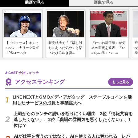
動画で見る
画像で見る
【ドジャース】キム・
新党結成で「「騙し討
「れいわ新選組」が党
登
ヘソン、大リーグ公式
ちにあった気分」と怒
名の変更を発表、「い
女
「PSロースタ...
ったひろゆき妻...
のちの党」へ ...
発
J-CAST 会社ウォッチ
アクセスランキング
もっと見る
LINE NEXTとGMOメディアがタッグ ステーブルコインを活
用したサービスの成長と事業拡大へ
上司からのランチの誘いを断りにくい理由 3位「情報共有を
逃したくない」、2位「職場の雰囲気を悪くしたくない」、1
位は？
AIが仕事を奪うのではなく、AIを使える人に奪われる レバ