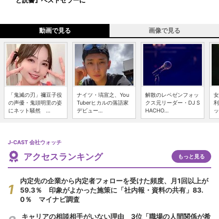
動画で見る
画像で見る
「鬼滅の刃」禰豆子役
ナイツ・塙宣之、You
解散のレペゼンフォッ
女
の声優・鬼頭明里の姿
Tuberヒカルの落語家
クス元リーダー・DJ S
利
にネット騒然 ...
デビュー...
HACHO...
ッ
J-CAST 会社ウォッチ
アクセスランキング
もっと見る
内定先の企業から内定者フォローを受けた頻度、月1回以上が
59.3％ 印象がよかった施策に「社内報・資料の共有」83.
0％ マイナビ調査
キャリアの相談相手がいない理由 3位「職場の人間関係が希