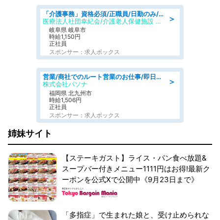
「介護事務」資格必須/正職員/日勤のみ/介護老人保健施設
＞
医療法人社団幸紀会/介護老人保健施設 グリーンビラ安江
岐阜県 岐阜市
時給1,150円
正社員
スポンサー：求人ボックス
営業/商社でのルート営業のお仕事/即日勤務可/車通勤可/営業
＞
株式会社パソナ
福岡県 北九州市
時給1,506円
正社員
スポンサー：求人ボックス
姉妹サイト
【ステーキガスト】ライス・パン食べ放題&
スープバー付きメニュー1111円はお得!最新ク
ーポンを公式Xで公開中《9月23日まで》
「多指症」で生まれた娘と、受け止められな