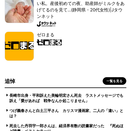
い私。産後初めての夜、助産師がミルクをあ
げてるのを見て...(静岡県・20代女性)|Jタウ
ンネット
ゼロまる
追悼
一覧を見る
長崎市出身・平和訴えた美輪明宏さん死去 ラストメッセージでも
訴え「愛があれば 戦争なんか起こりません」
つげ義春さんと白土三平さん カリスマ漫画家、二人の「違い」と
は？
死去した丹羽宇一郎さんは、経済界有数の読書家だった 『死ぬほ
ど読書』ベストセラーに