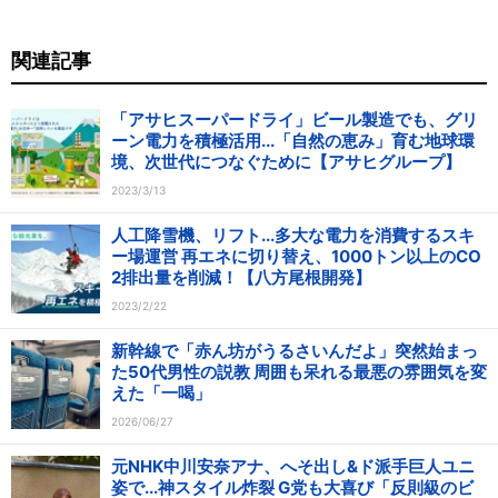
関連記事
「アサヒスーパードライ」ビール製造でも、グリ
ーン電力を積極活用...「自然の恵み」育む地球環
境、次世代につなぐために【アサヒグループ】
2023/3/13
人工降雪機、リフト...多大な電力を消費するスキ
ー場運営 再エネに切り替え、1000トン以上のCO
2排出量を削減！【八方尾根開発】
2023/2/22
新幹線で「赤ん坊がうるさいんだよ」突然始まっ
た50代男性の説教 周囲も呆れる最悪の雰囲気を変
えた「一喝」
2026/06/27
元NHK中川安奈アナ、へそ出し&ド派手巨人ユニ
姿で...神スタイル炸裂 G党も大喜び「反則級のビ