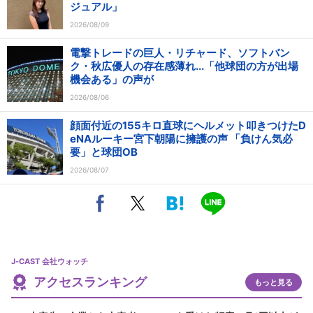
ジュアル」
2026/08/09
電撃トレードの巨人・リチャード、ソフトバン
ク・秋広優人の存在感薄れ...「他球団の方が出場
機会ある」の声が
2026/08/06
顔面付近の155キロ直球にヘルメット叩きつけたD
eNAルーキー宮下朝陽に擁護の声 「負けん気必
要」と球団OB
2026/08/07
J-CAST 会社ウォッチ
アクセスランキング
もっと見る