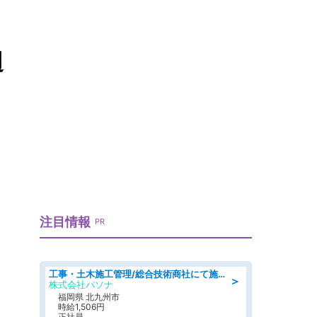
週
注目情報
PR
工事・土木施工管理/総合技術商社にて施工管理のお仕事/即日勤務可/車通勤可/工事・土木施工管理/生産・品質管理
＞
株式会社パソナ
福岡県 北九州市
時給1,506円
正社員