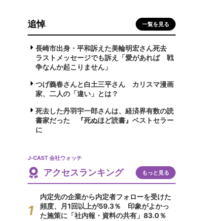
追悼
一覧を見る
長崎市出身・平和訴えた美輪明宏さん死去
ラストメッセージでも訴え「愛があれば 戦
争なんか起こりません」
つげ義春さんと白土三平さん カリスマ漫画
家、二人の「違い」とは？
死去した丹羽宇一郎さんは、経済界有数の読
書家だった 『死ぬほど読書』ベストセラー
に
J-CAST 会社ウォッチ
アクセスランキング
もっと見る
内定先の企業から内定者フォローを受けた
頻度、月1回以上が59.3％ 印象がよかっ
た施策に「社内報・資料の共有」83.0％