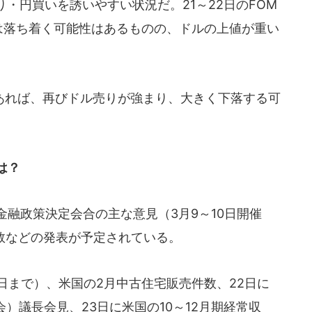
・円買いを誘いやすい状況だ。21～22日のFOM
は落ち着く可能性はあるものの、ドルの上値が重い
れば、再びドル売りが強まり、大きく下落する可
は？
融政策決定会合の主な意見（3月9～10日開催
数などの発表が予定されている。
2日まで）、米国の2月中古住宅販売件数、22日に
）議長会見、23日に米国の10～12月期経常収