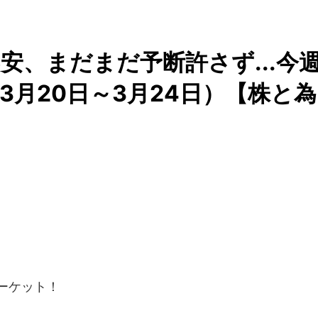
安、まだまだ予断許さず...今
3月20日～3月24日）【株と為
ーケット！