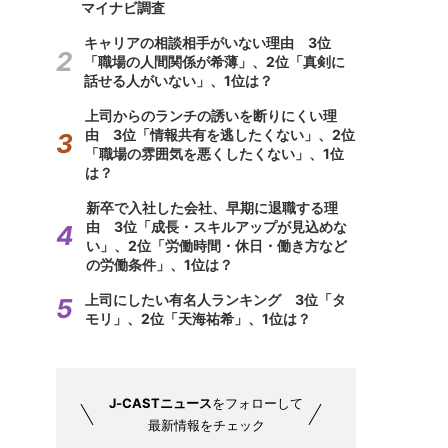
マイナビ調査
キャリアの相談相手がいない理由 3位
「職場の人間関係が希薄」、2位「真剣に
話せる人がいない」、1位は？
上司からのランチの誘いを断りにくい理
由 3位「情報共有を逃したくない」、2位
「職場の雰囲気を悪くしたくない」、1位
は？
新卒で入社した会社、早期に退職する理
由 3位「成長・スキルアップが見込めな
い」、2位「労働時間・休日・働き方など
の労働条件」、1位は？
上司にしたい有名人ランキング 3位「タ
モリ」、2位「天海祐希」、1位は？
J-CASTニュース
をフォローして
最新情報をチェック