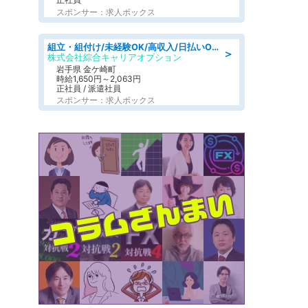
スポンサー：求人ボックス
組立・組付け/未経験OK/高収入/日払いOK/交替制/20・30・40代活躍中
＞
株式会社綜合キャリアオプション
岩手県 金ケ崎町
時給1,650円～2,063円
正社員 / 派遣社員
スポンサー：求人ボックス