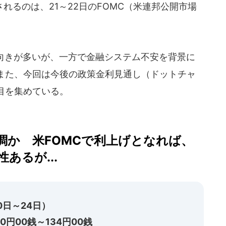
るのは、21～22日のFOMC（米連邦公開市場
む向きが多いが、一方で金融システム不安を背景に
また、今回は今後の政策金利見通し（ドットチャ
目を集めている。
調か 米FOMCで利上げとなれば、
あるが...
0日～24日）
円00銭～134円00銭