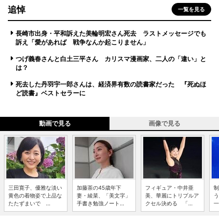
追悼
一覧を見る
長崎市出身・平和訴えた美輪明宏さん死去 ラストメッセージでも
訴え「愛があれば 戦争なんか起こりません」
つげ義春さんと白土三平さん カリスマ漫画家、二人の「違い」と
は？
死去した丹羽宇一郎さんは、経済界有数の読書家だった 『死ぬほ
ど読書』ベストセラーに
動画で見る
画像で見る
三田寛子、優雅な淡い
加藤茶の45歳年下
フィギュア・中井亜
制
黄色の着物姿で上品な
妻・綾菜、「美文字」
美、華麗にトリプルア
う
たたずまいで ...
手書き勉強ノート...
クセル決める 「...
一