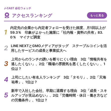
J-CAST 会社ウォッチ
アクセスランキング
もっと見る
内定先の企業から内定者フォローを受けた頻度、月1回以上が
59.3％ 印象がよかった施策に「社内報・資料の共有」83.
0％ マイナビ調査
LINE NEXTとGMOメディアがタッグ ステーブルコインを活
用したサービスの成長と事業拡大へ
上司からのランチの誘いを断りにくい理由 3位「情報共有を
逃したくない」、2位「職場の雰囲気を悪くしたくない」、1
位は？
上司にしたい有名人ランキング 3位「タモリ」、2位「天海
祐希」、1位は？
新卒で入社した会社、早期に退職する理由 3位「成長・スキ
ルアップが見込めない」、2位「労働時間・休日・働き方など
の労働条件」、1位は？