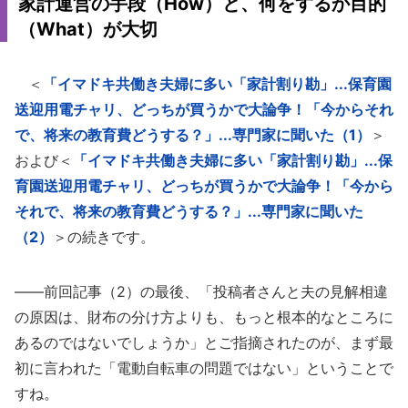
家計運営の手段（How）と、何をするか目的
（What）が大切
＜
「イマドキ共働き夫婦に多い「家計割り勘」...保育園
送迎用電チャリ、どっちが買うかで大論争！「今からそれ
で、将来の教育費どうする？」...専門家に聞いた（1）
＞
および＜
「イマドキ共働き夫婦に多い「家計割り勘」...保
育園送迎用電チャリ、どっちが買うかで大論争！「今から
それで、将来の教育費どうする？」...専門家に聞いた
（2）
＞の続きです。
――前回記事（2）の最後、「投稿者さんと夫の見解相違
の原因は、財布の分け方よりも、もっと根本的なところに
あるのではないでしょうか」とご指摘されたのが、まず最
初に言われた「電動自転車の問題ではない」ということで
すね。