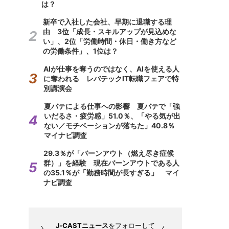
は？
新卒で入社した会社、早期に退職する理
由 3位「成長・スキルアップが見込めな
い」、2位「労働時間・休日・働き方など
の労働条件」、1位は？
AIが仕事を奪うのではなく、AIを使える人
に奪われる レバテックIT転職フェアで特
別講演会
夏バテによる仕事への影響 夏バテで「強
いだるさ・疲労感」51.0％、「やる気が出
ない／モチベーションが落ちた」40.8％
マイナビ調査
29.3％が「バーンアウト（燃え尽き症候
群）」を経験 現在バーンアウトである人
の35.1％が「勤務時間が長すぎる」 マイ
ナビ調査
J-CASTニュース
をフォローして