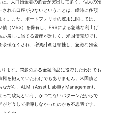
した。大口預金者の割合が突出して多く、個人の預
ーされる口座が少ないということは、瞬時に多額
ます。また、ポートフォリオの運用に関しては、
債（MBS）を保有し、FRBによる急速な利上げ
払い戻しに当てる資産が乏しく、米国債売却でし
を余儀なくされ、増資計画は頓挫し、急激な預金
あります。問題のある金融商品に投資したわけでも
債権を抱えていたわけでもありません。米国債と
LM（Asset Liability Management、
よって破綻という、かつてないパターンだからで
局がどうして指導しなかったのかも不思議です。
しょうか。