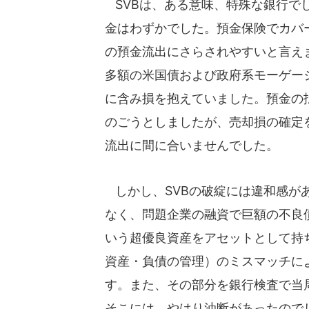
SVBは、ある意味、特殊な銀行で
金はわずかでした。預金保険でカバ
の預金流出にさらされやすいと言え
多額の米国債および政府系モーゲージ
に含み損を抱えていました。預金の
のごうとしましたが、売却損の確定
流出に間に合いませんでした。
しかし、SVBの破綻には違和感が
なく、問題企業の融資で巨額の不良
いう超優良資産をアセットとして持ちながら、A
資産・負債の管理）のミスマッチに
す。また、その部分を銀行検査で当
そこには、やはり油断があったので