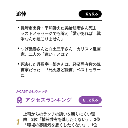
追悼
一覧を見る
長崎市出身・平和訴えた美輪明宏さん死去
ラストメッセージでも訴え「愛があれば 戦
争なんか起こりません」
つげ義春さんと白土三平さん カリスマ漫画
家、二人の「違い」とは？
死去した丹羽宇一郎さんは、経済界有数の読
書家だった 『死ぬほど読書』ベストセラー
に
J-CAST 会社ウォッチ
アクセスランキング
もっと見る
上司からのランチの誘いを断りにくい理
由 3位「情報共有を逃したくない」、2位
「職場の雰囲気を悪くしたくない」、1位