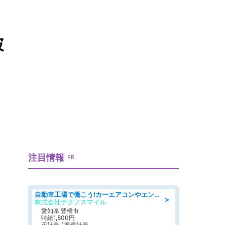
破
注目情報
PR
自動車工場で働こう!カーエアコンやエンジンの製造・加工業務/寮完備 denso aichi
＞
株式会社テクノスマイル
愛知県 豊橋市
時給1,800円
正社員 / 派遣社員