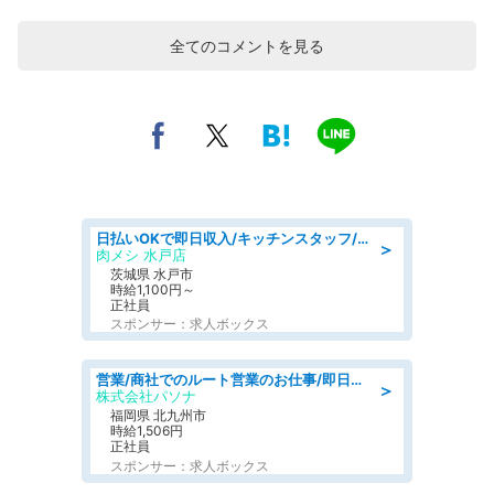
全てのコメントを見る
日払いOKで即日収入/キッチンスタッフ/「原付免許必須」デリバリー業務など、自己成長可能な幅広い仕事に挑戦!髪型自由&ピアス・ネイルOK/茨城県/水戸市
＞
肉メシ 水戸店
茨城県 水戸市
時給1,100円～
正社員
スポンサー：求人ボックス
営業/商社でのルート営業のお仕事/即日勤務可/車通勤可/営業
＞
株式会社パソナ
福岡県 北九州市
時給1,506円
正社員
スポンサー：求人ボックス