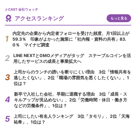
J-CAST 会社ウォッチ
アクセスランキング
もっと見る
内定先の企業から内定者フォローを受けた頻度、月1回以上が
59.3％ 印象がよかった施策に「社内報・資料の共有」83.
0％ マイナビ調査
LINE NEXTとGMOメディアがタッグ ステーブルコインを活
用したサービスの成長と事業拡大へ
上司からのランチの誘いを断りにくい理由 3位「情報共有を
逃したくない」、2位「職場の雰囲気を悪くしたくない」、1
位は？
新卒で入社した会社、早期に退職する理由 3位「成長・ス
キルアップが見込めない」、2位「労働時間・休日・働き方
などの労働条件」、1位は？
上司にしたい有名人ランキング 3位「タモリ」、2位「天海
祐希」、1位は？