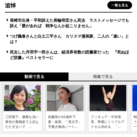
追悼
一覧を見る
長崎市出身・平和訴えた美輪明宏さん死去 ラストメッセージでも
訴え「愛があれば 戦争なんか起こりません」
つげ義春さんと白土三平さん カリスマ漫画家、二人の「違い」と
は？
死去した丹羽宇一郎さんは、経済界有数の読書家だった 『死ぬほ
ど読書』ベストセラーに
動画で見る
画像で見る
三田寛子、優雅な淡い
加藤茶の45歳年下
フィギュア・中井亜
制
黄色の着物姿で上品な
妻・綾菜、「美文字」
美、華麗にトリプルア
う
たたずまいで ...
手書き勉強ノート...
クセル決める 「...
一