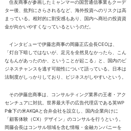
住友商事が参画したミャンマーの国営通信事業もクーデ
ター後、批判にさらされるなど、海外投資へのリスクは高
まっている。相対的に割安感もあり、国内へ商社の投資資
金が向かいやすくなっているというのだ。
インタビューで伊藤忠商事の岡藤正広会長CEOは、
「灯台下暗しではないが、足元を全然見なかったら、こん
なもんがあったのか、ということが起こる」と、国内のビ
ジネスチャンスを逃す可能性について語っている。日本は
法制度がしっかりしており、ビジネスがしやすいという。
その伊藤忠商事は、コンサルティング業界の王者・アク
センチュアに対抗。世界最大手の広告代理店である英WP
P傘下の米AKQAと合弁会社を設立し、国内企業向けに
「顧客体験（CX）デザイン」のコンサルを行うという。
岡藤会長はコンサル領域を含む情報・金融カンパニーを