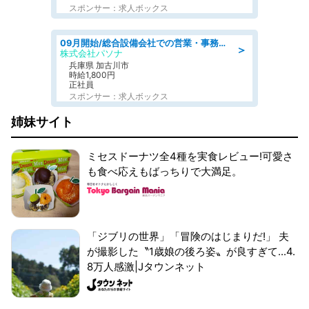
スポンサー：求人ボックス
09月開始/総合設備会社での営業・事務のお仕事/車通勤可/賞与あり/営業/営業事務
＞
株式会社パソナ
兵庫県 加古川市
時給1,800円
正社員
スポンサー：求人ボックス
姉妹サイト
ミセスドーナツ全4種を実食レビュー!可愛さ
も食べ応えもばっちりで大満足。
「ジブリの世界」「冒険のはじまりだ!」 夫
が撮影した〝1歳娘の後ろ姿〟が良すぎて...4.
8万人感激|Jタウンネット