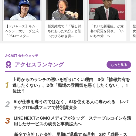
【ドジャース】キム・
新党結成で「「騙し討
「れいわ新選組」が党
登
ヘソン、大リーグ公式
ちにあった気分」と怒
名の変更を発表、「い
女
「PSロースタ...
ったひろゆき妻...
のちの党」へ ...
発
J-CAST 会社ウォッチ
アクセスランキング
もっと見る
上司からのランチの誘いを断りにくい理由 3位「情報共有を
逃したくない」、2位「職場の雰囲気を悪くしたくない」、1
位は？
AIが仕事を奪うのではなく、AIを使える人に奪われる レバ
テックIT転職フェアで特別講演会
LINE NEXTとGMOメディアがタッグ ステーブルコインを活
用したサービスの成長と事業拡大へ
新卒で入社した会社、早期に退職する理由 3位「成長・ス