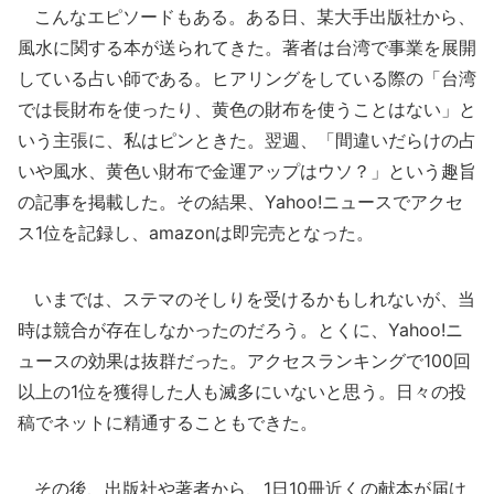
こんなエピソードもある。ある日、某大手出版社から、
風水に関する本が送られてきた。著者は台湾で事業を展開
している占い師である。ヒアリングをしている際の「台湾
では長財布を使ったり、黄色の財布を使うことはない」と
いう主張に、私はピンときた。翌週、「間違いだらけの占
いや風水、黄色い財布で金運アップはウソ？」という趣旨
の記事を掲載した。その結果、Yahoo!ニュースでアクセ
ス1位を記録し、amazonは即完売となった。
いまでは、ステマのそしりを受けるかもしれないが、当
時は競合が存在しなかったのだろう。とくに、Yahoo!ニ
ュースの効果は抜群だった。アクセスランキングで100回
以上の1位を獲得した人も滅多にいないと思う。日々の投
稿でネットに精通することもできた。
その後、出版社や著者から、1日10冊近くの献本が届け