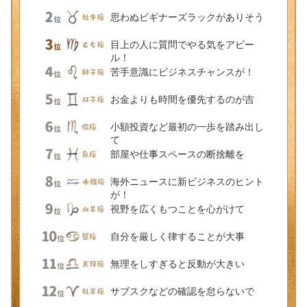
思わぬビギナーズラックがありそう
目上の人に質問でやる気をアピー
ル！
苦手意識にビジネスチャンスが！
お金よりも時間を優先するのが吉
小額投資など最初の一歩を踏み出し
て
部屋や仕事スペースの断捨離を
海外ニュースに新ビジネスのヒント
が！
視野を広くもつことを心がけて
自分を厳しく律することが大事
無理をしすぎると反動が大きい
サブスクなどの確認を怠らないで