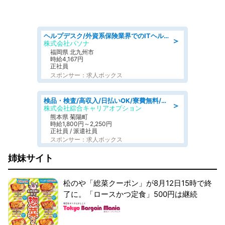
ヘルプデスク/外資系保険業界でのITヘルプデスク業務/駅近/即日勤務可/ヘルプデスク
＞
株式会社パソナ
福岡県 北九州市
時給4,167円
正社員
スポンサー：求人ボックス
検品・検査/高収入/日払いOK/寮費無料/日勤/20・30・40代活躍中
＞
株式会社綜合キャリアオプション
熊本県 菊陽町
時給1,800円～2,250円
正社員 / 派遣社員
スポンサー：求人ボックス
姉妹サイト
松のや「総菜クーポン」が8月12日15時で終
了に。「ロースかつ定食」500円は継続