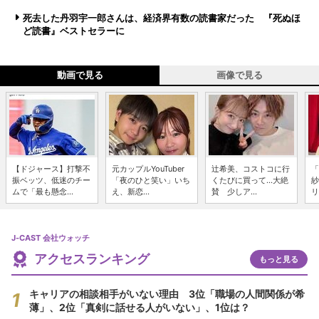
死去した丹羽宇一郎さんは、経済界有数の読書家だった 『死ぬほ
ど読書』ベストセラーに
動画で見る
画像で見る
【ドジャース】打撃不
元カップルYouTuber
辻希美、コストコに行
「
振ベッツ、低迷のチー
「夜のひと笑い」いち
くたびに買って...大絶
紗
ムで「最も懸念...
え、新恋...
賛 少しア...
リ
J-CAST 会社ウォッチ
アクセスランキング
もっと見る
キャリアの相談相手がいない理由 3位「職場の人間関係が希
薄」、2位「真剣に話せる人がいない」、1位は？