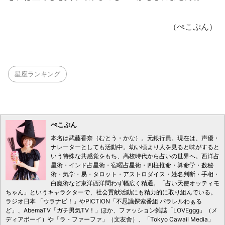
（ぺこぷん）
星座ランキング
ぺこぷん
本名は武藤香奈（むとう・かな）。元銀行員。現在は、声優・
ナレーターとしても活動中。幼い頃より人を見ると味がすると
いう特殊な共感覚をもち、高校時代から占いの世界へ。西洋占
星術・インド占星術・宿曜占星術・四柱推命・算命学・数秘
術・気学・易・タロット・アストロダイス・姓名判断・手相・
白魔術など東洋西洋問わず幅広く精通。「占い天使オッティモ
ちゃん」というキャラクターで、社会貢献活動にも精力的に取り組んでいる。
ラジオ日本 「ウラナビ！」やPICTION「不思議探索番組 パラレルわぁる
ど」、AbemaTV「ガチ男気TV！」ほか、ファッション雑誌「LOVEggg」（メ
ディアボーイ）や「ラ・ファーファ」（文友舎）、「Tokyo Cawaii Media」