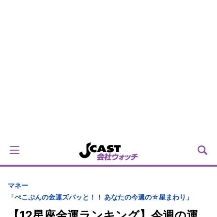
マネー
「ぺこぷんの金運ズバッと！！ あなたの今週の☆星まわり」
【12星座金運ランキング】今週の運