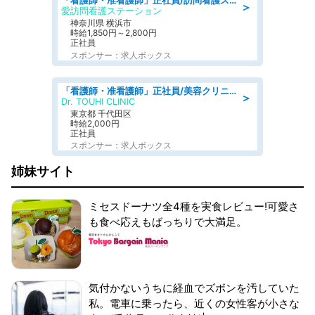
「看護師・准看護師」正社員/訪問看護ステーション/正看護師
＞
愛訪問看護ステーション
神奈川県 横浜市
時給1,850円～2,800円
正社員
スポンサー：求人ボックス
「看護師・准看護師」正社員/美容クリニック/正看護師
＞
Dr. TOUHI CLINIC
東京都 千代田区
時給2,000円
正社員
スポンサー：求人ボックス
姉妹サイト
ミセスドーナツ全4種を実食レビュー!可愛さ
も食べ応えもばっちりで大満足。
気付かないうちに経血でズボンを汚していた
私。電車に乗ったら、近くの女性客が小さな