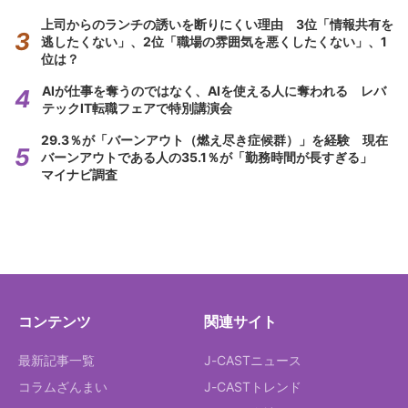
上司からのランチの誘いを断りにくい理由 3位「情報共有を
逃したくない」、2位「職場の雰囲気を悪くしたくない」、1
位は？
AIが仕事を奪うのではなく、AIを使える人に奪われる レバ
テックIT転職フェアで特別講演会
29.3％が「バーンアウト（燃え尽き症候群）」を経験 現在
バーンアウトである人の35.1％が「勤務時間が長すぎる」
マイナビ調査
コンテンツ
関連サイト
最新記事一覧
J-CASTニュース
コラムざんまい
J-CASTトレンド