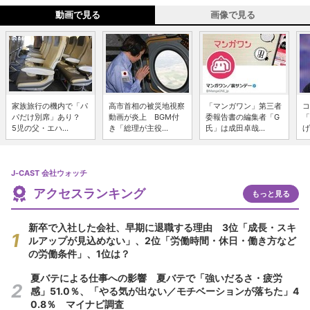
動画で見る
画像で見る
家族旅行の機内で「パ
高市首相の被災地視察
「マンガワン」第三者
コ
パだけ別席」あり？
動画が炎上 BGM付
委報告書の編集者「G
「
5児の父・エハ...
き「総理が主役...
氏」は成田卓哉...
げ
J-CAST 会社ウォッチ
アクセスランキング
もっと見る
新卒で入社した会社、早期に退職する理由 3位「成長・スキ
ルアップが見込めない」、2位「労働時間・休日・働き方など
の労働条件」、1位は？
夏バテによる仕事への影響 夏バテで「強いだるさ・疲労
感」51.0％、「やる気が出ない／モチベーションが落ちた」4
0.8％ マイナビ調査