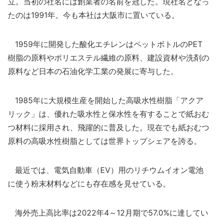
立。当初の社名には創業者の名前を冠した。現社名となっ
たのは1991年。今も本社は大阪市に置いている。
1959年に開発した酸化エチレンはペットボトルのPET
樹脂の原料やポリエステル繊維の原料、建設資材や洗剤の
原料など日本の石油化学工業の発展に寄与した。
1985年に大規模生産を開始した高吸水性樹脂「アクア
リック」は、優れた吸水性と保水性を有することで紙おむ
つ材料に採用され、飛躍的に普及した。現在でも紙おむつ
原料の高吸水性樹脂としては世界トップシェアを誇る。
最近では、電気自動車（EV）用のリチウムイオン電池
に使う粉末材料などにも存在感を見せている。
海外売上高比率は2022年4～12月期で57.0%に達してい