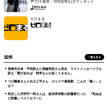
声で(千葉県・10代女性)|Jタウンネット
ゼロまる
追悼
一覧を見る
長崎市出身・平和訴えた美輪明宏さん死去 ラストメッセージでも
訴え「愛があれば 戦争なんか起こりません」
つげ義春さんと白土三平さん カリスマ漫画家、二人の「違い」と
は？
死去した丹羽宇一郎さんは、経済界有数の読書家だった 『死ぬほ
ど読書』ベストセラーに