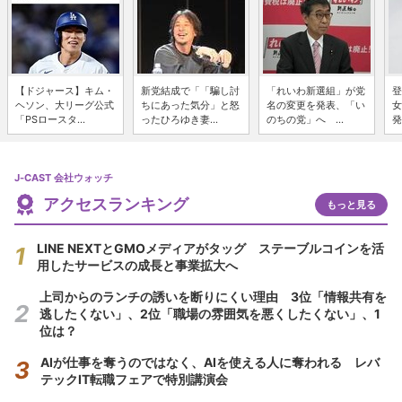
【ドジャース】キム・
新党結成で「「騙し討
「れいわ新選組」が党
登
ヘソン、大リーグ公式
ちにあった気分」と怒
名の変更を発表、「い
女
「PSロースタ...
ったひろゆき妻...
のちの党」へ ...
発
J-CAST 会社ウォッチ
アクセスランキング
もっと見る
LINE NEXTとGMOメディアがタッグ ステーブルコインを活
用したサービスの成長と事業拡大へ
上司からのランチの誘いを断りにくい理由 3位「情報共有を
逃したくない」、2位「職場の雰囲気を悪くしたくない」、1
位は？
AIが仕事を奪うのではなく、AIを使える人に奪われる レバ
テックIT転職フェアで特別講演会