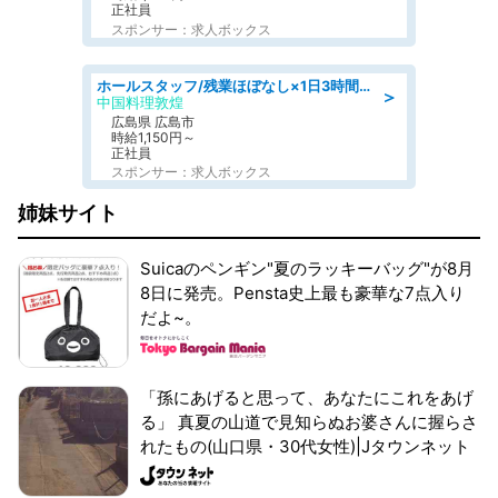
正社員
スポンサー：求人ボックス
ホールスタッフ/残業ほぼなし×1日3時間〜勤務OK!フォロー体制も充実/広島県/広島市南区
＞
中国料理敦煌
広島県 広島市
時給1,150円～
正社員
スポンサー：求人ボックス
姉妹サイト
Suicaのペンギン"夏のラッキーバッグ"が8月
8日に発売。Pensta史上最も豪華な7点入り
だよ~。
「孫にあげると思って、あなたにこれをあげ
る」 真夏の山道で見知らぬお婆さんに握らさ
れたもの(山口県・30代女性)|Jタウンネット