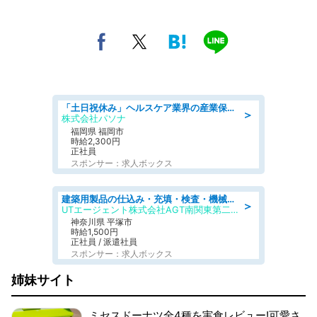
「土日祝休み」ヘルスケア業界の産業保健師/高時給/未経験OK/要資格:保健師、正看護師
＞
株式会社パソナ
福岡県 福岡市
時給2,300円
正社員
スポンサー：求人ボックス
建築用製品の仕込み・充填・検査・機械操作/寮完備/日払い/工場・製造
＞
UTエージェント株式会社AGT南関東第二CU
神奈川県 平塚市
時給1,500円
正社員 / 派遣社員
スポンサー：求人ボックス
姉妹サイト
ミセスドーナツ全4種を実食レビュー!可愛さ