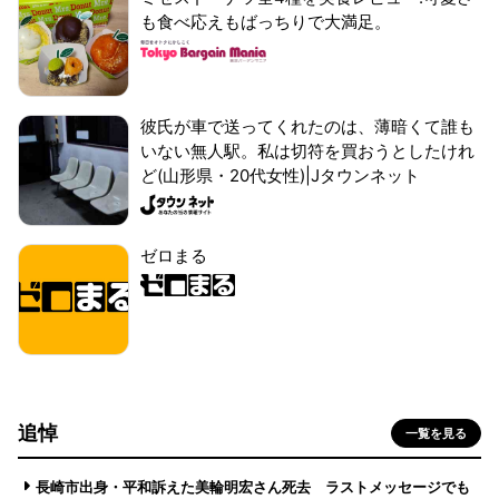
も食べ応えもばっちりで大満足。
彼氏が車で送ってくれたのは、薄暗くて誰も
いない無人駅。私は切符を買おうとしたけれ
ど(山形県・20代女性)|Jタウンネット
ゼロまる
追悼
一覧を見る
長崎市出身・平和訴えた美輪明宏さん死去 ラストメッセージでも