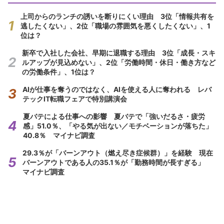
上司からのランチの誘いを断りにくい理由 3位「情報共有を
逃したくない」、2位「職場の雰囲気を悪くしたくない」、1
位は？
新卒で入社した会社、早期に退職する理由 3位「成長・スキ
ルアップが見込めない」、2位「労働時間・休日・働き方など
の労働条件」、1位は？
AIが仕事を奪うのではなく、AIを使える人に奪われる レバ
テックIT転職フェアで特別講演会
夏バテによる仕事への影響 夏バテで「強いだるさ・疲労
感」51.0％、「やる気が出ない／モチベーションが落ちた」
40.8％ マイナビ調査
29.3％が「バーンアウト（燃え尽き症候群）」を経験 現在
バーンアウトである人の35.1％が「勤務時間が長すぎる」
マイナビ調査