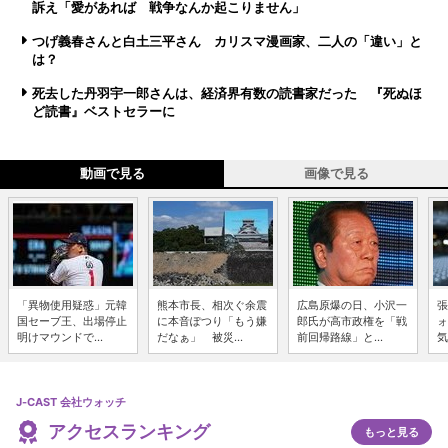
訴え「愛があれば 戦争なんか起こりません」
つげ義春さんと白土三平さん カリスマ漫画家、二人の「違い」と
は？
死去した丹羽宇一郎さんは、経済界有数の読書家だった 『死ぬほ
ど読書』ベストセラーに
動画で見る
画像で見る
「異物使用疑惑」元韓
熊本市長、相次ぐ余震
広島原爆の日、小沢一
張
国セーブ王、出場停止
に本音ぽつり「もう嫌
郎氏が高市政権を「戦
ォ
明けマウンドで...
だなぁ」 被災...
前回帰路線」と...
気
J-CAST 会社ウォッチ
アクセスランキング
もっと見る