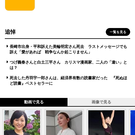
追悼
一覧を見る
長崎市出身・平和訴えた美輪明宏さん死去 ラストメッセージでも
訴え「愛があれば 戦争なんか起こりません」
つげ義春さんと白土三平さん カリスマ漫画家、二人の「違い」と
は？
死去した丹羽宇一郎さんは、経済界有数の読書家だった 『死ぬほ
ど読書』ベストセラーに
動画で見る
画像で見る