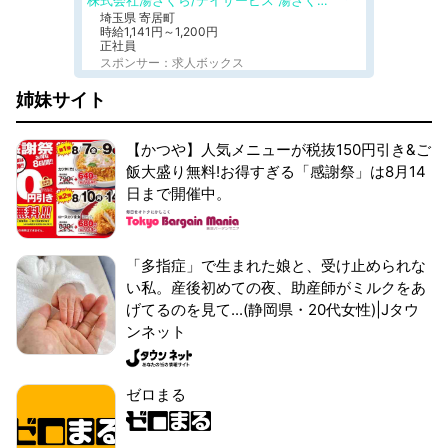
株式会社湯ざくら/デイサービス 湯ざくらケアリゾート
埼玉県 寄居町
時給1,141円～1,200円
正社員
スポンサー：求人ボックス
姉妹サイト
【かつや】人気メニューが税抜150円引き&ご
飯大盛り無料!お得すぎる「感謝祭」は8月14
日まで開催中。
「多指症」で生まれた娘と、受け止められな
い私。産後初めての夜、助産師がミルクをあ
げてるのを見て...(静岡県・20代女性)|Jタウ
ンネット
ゼロまる