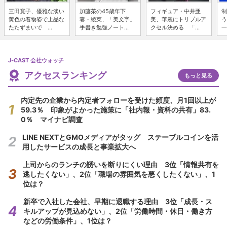
三田寛子、優雅な淡い
加藤茶の45歳年下
フィギュア・中井亜
制
黄色の着物姿で上品な
妻・綾菜、「美文字」
美、華麗にトリプルア
う
たたずまいで ...
手書き勉強ノート...
クセル決める 「...
一
J-CAST 会社ウォッチ
アクセスランキング
もっと見る
内定先の企業から内定者フォローを受けた頻度、月1回以上が
59.3％ 印象がよかった施策に「社内報・資料の共有」83.
0％ マイナビ調査
LINE NEXTとGMOメディアがタッグ ステーブルコインを活
用したサービスの成長と事業拡大へ
上司からのランチの誘いを断りにくい理由 3位「情報共有を
逃したくない」、2位「職場の雰囲気を悪くしたくない」、1
位は？
新卒で入社した会社、早期に退職する理由 3位「成長・ス
キルアップが見込めない」、2位「労働時間・休日・働き方
などの労働条件」、1位は？