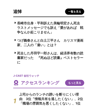
追悼
一覧を見る
長崎市出身・平和訴えた美輪明宏さん死去
ラストメッセージでも訴え「愛があれば 戦
争なんか起こりません」
つげ義春さんと白土三平さん カリスマ漫画
家、二人の「違い」とは？
死去した丹羽宇一郎さんは、経済界有数の読
書家だった 『死ぬほど読書』ベストセラー
に
J-CAST 会社ウォッチ
アクセスランキング
もっと見る
上司からのランチの誘いを断りにくい理
由 3位「情報共有を逃したくない」、2位
「職場の雰囲気を悪くしたくない」、1位