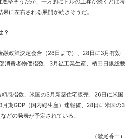
底堅そうだが、一方的にドルの上昇が続くとは考
結果に左右される展開が続きそうだ。
は？
融政策決定会合（28日まで）、28日に3月有効
区部消費者物価指数、3月鉱工業生産、植田日銀総裁
。
頼感指数、米国の3月新築住宅販売、26日に米国
3月期GDP（国内総生産）速報値、28日に米国の3
出などの発表が予定されている。
（鷲尾香一）