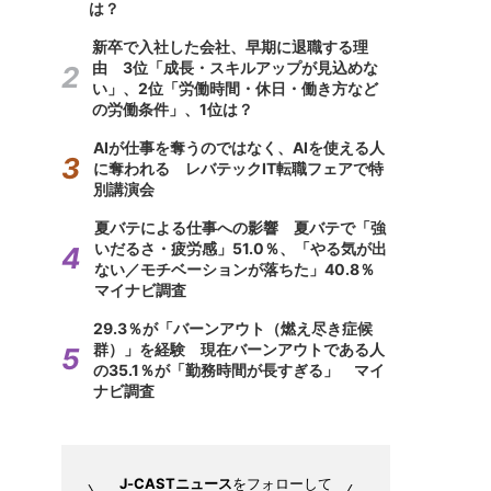
は？
新卒で入社した会社、早期に退職する理
由 3位「成長・スキルアップが見込めな
い」、2位「労働時間・休日・働き方など
の労働条件」、1位は？
AIが仕事を奪うのではなく、AIを使える人
に奪われる レバテックIT転職フェアで特
別講演会
夏バテによる仕事への影響 夏バテで「強
いだるさ・疲労感」51.0％、「やる気が出
ない／モチベーションが落ちた」40.8％
マイナビ調査
29.3％が「バーンアウト（燃え尽き症候
群）」を経験 現在バーンアウトである人
の35.1％が「勤務時間が長すぎる」 マイ
ナビ調査
J-CASTニュース
をフォローして