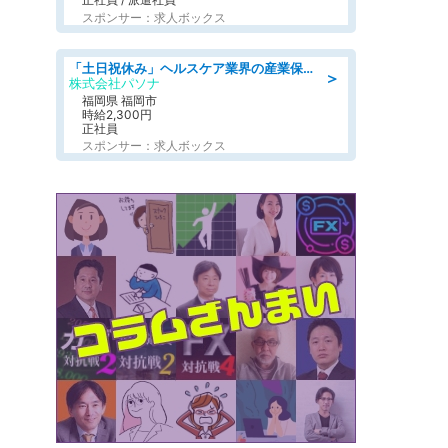
スポンサー：求人ボックス
「土日祝休み」ヘルスケア業界の産業保健師/高時給/未経験OK/要資格:保健師、正看護師
＞
株式会社パソナ
福岡県 福岡市
時給2,300円
正社員
スポンサー：求人ボックス