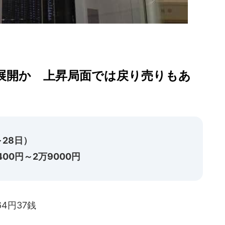
展開か 上昇局面では戻り売りもあ
28日）
00円～2万9000円
64円37銭