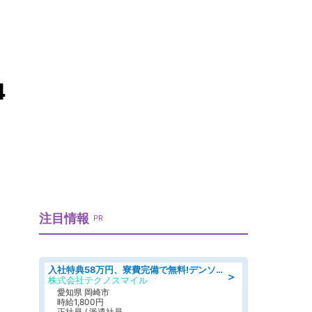
価
4
注目情報
PR
入社特典58万円、寮費完備で無料!デンソーで働こう!自動車工場で小型部品の検査業務 denso aichi
＞
株式会社テクノスマイル
愛知県 岡崎市
時給1,800円
正社員 / 派遣社員