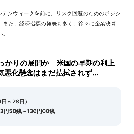
デンウィークを前に、リスク回避のためのポジシ
。また、経済指標の発表も多く、徐々に企業決算
い。
っかりの展開か 米国の早期の利上
悪化懸念はまだ払拭されず...
4日～28日）
円50銭～136円00銭