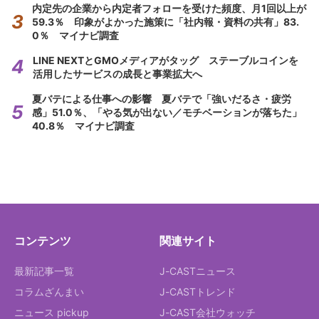
内定先の企業から内定者フォローを受けた頻度、月1回以上が
59.3％ 印象がよかった施策に「社内報・資料の共有」83.
0％ マイナビ調査
LINE NEXTとGMOメディアがタッグ ステーブルコインを
活用したサービスの成長と事業拡大へ
夏バテによる仕事への影響 夏バテで「強いだるさ・疲労
感」51.0％、「やる気が出ない／モチベーションが落ちた」
40.8％ マイナビ調査
コンテンツ
関連サイト
最新記事一覧
J-CASTニュース
コラムざんまい
J-CASTトレンド
ニュース pickup
J-CAST会社ウォッチ