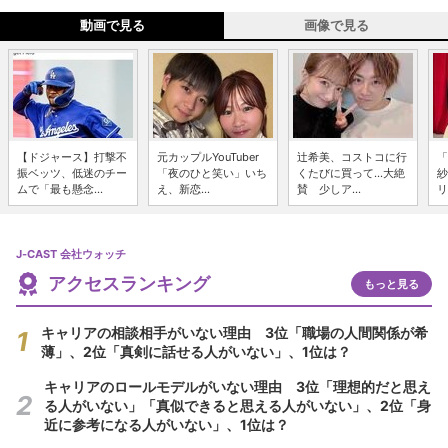
動画で見る
画像で見る
【ドジャース】打撃不
元カップルYouTuber
辻希美、コストコに行
「
振ベッツ、低迷のチー
「夜のひと笑い」いち
くたびに買って...大絶
紗
ムで「最も懸念...
え、新恋...
賛 少しア...
リ
J-CAST 会社ウォッチ
アクセスランキング
もっと見る
キャリアの相談相手がいない理由 3位「職場の人間関係が希
薄」、2位「真剣に話せる人がいない」、1位は？
キャリアのロールモデルがいない理由 3位「理想的だと思え
る人がいない」「真似できると思える人がいない」、2位「身
近に参考になる人がいない」、1位は？