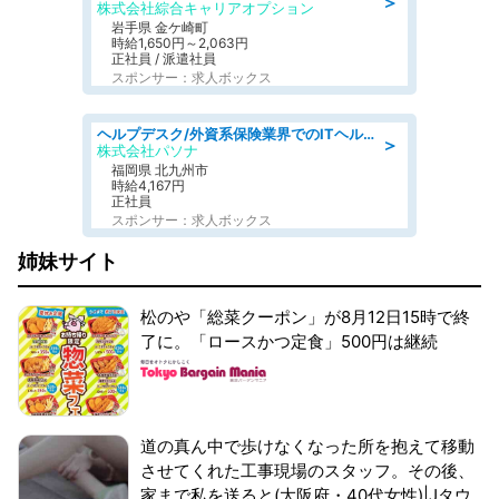
＞
株式会社綜合キャリアオプション
岩手県 金ケ崎町
時給1,650円～2,063円
正社員 / 派遣社員
スポンサー：求人ボックス
ヘルプデスク/外資系保険業界でのITヘルプデスク業務/駅近/即日勤務可/ヘルプデスク
＞
株式会社パソナ
福岡県 北九州市
時給4,167円
正社員
スポンサー：求人ボックス
姉妹サイト
松のや「総菜クーポン」が8月12日15時で終
了に。「ロースかつ定食」500円は継続
道の真ん中で歩けなくなった所を抱えて移動
させてくれた工事現場のスタッフ。その後、
家まで私を送ると(大阪府・40代女性)|Jタウ