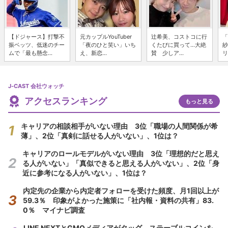
【ドジャース】打撃不
元カップルYouTuber
辻希美、コストコに行
「
振ベッツ、低迷のチー
「夜のひと笑い」いち
くたびに買って...大絶
紗
ムで「最も懸念...
え、新恋...
賛 少しア...
リ
J-CAST 会社ウォッチ
アクセスランキング
もっと見る
キャリアの相談相手がいない理由 3位「職場の人間関係が希
薄」、2位「真剣に話せる人がいない」、1位は？
キャリアのロールモデルがいない理由 3位「理想的だと思え
る人がいない」「真似できると思える人がいない」、2位「身
近に参考になる人がいない」、1位は？
内定先の企業から内定者フォローを受けた頻度、月1回以上が
59.3％ 印象がよかった施策に「社内報・資料の共有」83.
0％ マイナビ調査
LINE NEXTとGMOメディアがタッグ ステーブルコインを