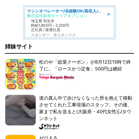
マシンオペレーター/未経験OK/高収入/日払いOK/交替制/20・30・40代活躍中
＞
株式会社綜合キャリアオプション
埼玉県 羽生市
時給1,800円～2,250円
正社員 / 派遣社員
スポンサー：求人ボックス
姉妹サイト
松のや「総菜クーポン」が8月12日15時で終
了に。「ロースかつ定食」500円は継続
道の真ん中で歩けなくなった所を抱えて移動
させてくれた工事現場のスタッフ。その後、
家まで私を送ると(大阪府・40代女性)|Jタウ
ンネット
ゼロまる