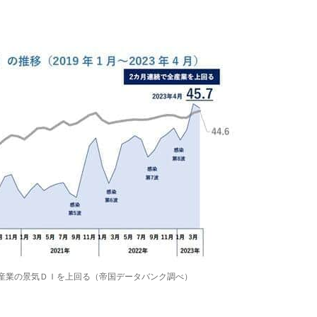
で全産業の景気ＤＩを上回る（帝国データバンク調べ）