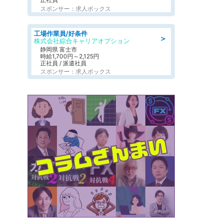
スポンサー：求人ボックス
工場作業員/好条件
＞
株式会社綜合キャリアオプション
静岡県 富士市
時給1,700円～2,125円
正社員 / 派遣社員
スポンサー：求人ボックス