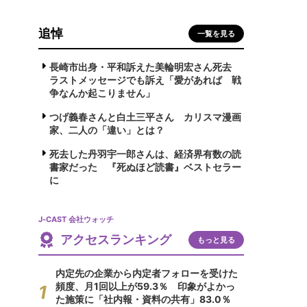
追悼
一覧を見る
長崎市出身・平和訴えた美輪明宏さん死去
ラストメッセージでも訴え「愛があれば 戦
争なんか起こりません」
つげ義春さんと白土三平さん カリスマ漫画
家、二人の「違い」とは？
死去した丹羽宇一郎さんは、経済界有数の読
書家だった 『死ぬほど読書』ベストセラー
に
J-CAST 会社ウォッチ
アクセスランキング
もっと見る
内定先の企業から内定者フォローを受けた
頻度、月1回以上が59.3％ 印象がよかっ
た施策に「社内報・資料の共有」83.0％