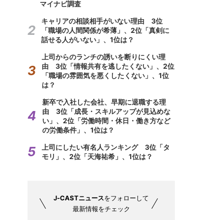
マイナビ調査
キャリアの相談相手がいない理由 3位
「職場の人間関係が希薄」、2位「真剣に
話せる人がいない」、1位は？
上司からのランチの誘いを断りにくい理
由 3位「情報共有を逃したくない」、2位
「職場の雰囲気を悪くしたくない」、1位
は？
新卒で入社した会社、早期に退職する理
由 3位「成長・スキルアップが見込めな
い」、2位「労働時間・休日・働き方など
の労働条件」、1位は？
上司にしたい有名人ランキング 3位「タ
モリ」、2位「天海祐希」、1位は？
J-CASTニュース
をフォローして
最新情報をチェック