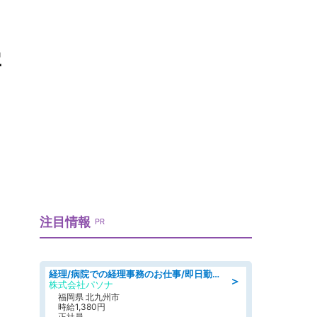
宴
注目情報
PR
経理/病院での経理事務のお仕事/即日勤務可/車通勤可/経理/一般事務
＞
株式会社パソナ
福岡県 北九州市
時給1,380円
正社員