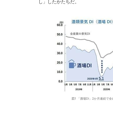
し」したかたちだ。
図1 「酒場DI」2か月連続