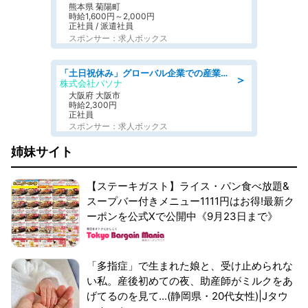
熊本県 菊陽町
時給1,600円～2,000円
正社員 / 派遣社員
スポンサー：求人ボックス
「土日祝休み」グローバル企業での産業保健のお仕事/保健師/高時給/残業なし/服装自由/要資格:保健師
＞
株式会社パソナ
大阪府 大阪市
時給2,300円
正社員
スポンサー：求人ボックス
姉妹サイト
【ステーキガスト】ライス・パン食べ放題&
スープバー付きメニュー1111円はお得!最新ク
ーポンを公式Xで公開中《9月23日まで》
「多指症」で生まれた娘と、受け止められな
い私。産後初めての夜、助産師がミルクをあ
げてるのを見て...(静岡県・20代女性)|Jタウ