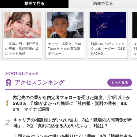
動画で見る
画像で見る
「鬼滅の刃」禰豆子役
ナイツ・塙宣之、You
解散のレペゼンフォッ
女
の声優・鬼頭明里の姿
Tuberヒカルの落語家
クス元リーダー・DJ S
利
にネット騒然 ...
デビュー...
HACHO...
ッ
J-CAST 会社ウォッチ
アクセスランキング
もっと見る
内定先の企業から内定者フォローを受けた頻度、月1回以上が
59.3％ 印象がよかった施策に「社内報・資料の共有」83.
0％ マイナビ調査
キャリアの相談相手がいない理由 3位「職場の人間関係が希
薄」、2位「真剣に話せる人がいない」、1位は？
上司からのランチの誘いを断りにくい理由 3位「情報共有を